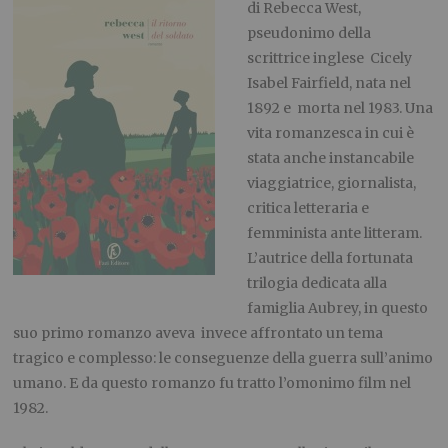
di
R
ebecca
W
est
,
pseudonimo della
scrittrice
inglese
Cicely
Isabel Fairfield, nata nel
1892 e morta nel 1983
.
U
na
vita r
omanzesca in cui è
stata anche
instancabile
viaggiatrice, giornalista,
critica letteraria e
femminista ante litteram.
L’autrice della fortunata
trilogia dedicata alla
famiglia Aubrey, in questo
suo primo romanzo
aveva invece
affrontato un tema
tragico e complesso
:
le conseguenze della guerra sull’animo
umano. E da questo romanzo fu tratto l’omonimo film nel
1982
.