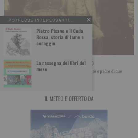
POTREBBE INTERESSARTI...
Pietro Pisano e il Coda
Rossa, storia di fame e
coraggio
La locomotiva di Guccini (e di Pietro Rigosi)
La rassegna dei libri del
mese
Il fuochista anarchico Pietro Rigosi, 28 anni, sposato e padre di due
bambine di tre anni
IL METEO E' OFFERTO DA