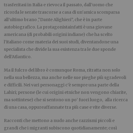
trasferita
si in Italia
e rievoca il passato, dall’uomo che
ricorda le serate trascorse a casa di un’amica scomparsa
all’ultimo
brano ,
“Dante Alighieri”
, che è
in parte
autobiografico. La protagonista
infatti
è una giovane
americana (di probabili origini indiane) che ha scelto
l’italiano come materia dei suoi studi
,
diventandone una
specialista che divide la sua esistenza tra le due sponde
dell’Atlantico.
Ma il
fulcro del
libro
è
comunque Roma
,
ritratta non solo
nella sua bellezza, ma anche nelle sue pieghe più sgradevoli
e difficili. Nei vari personaggi c’è sempre una parte della
Lahiri
; persone (le cui origini etniche non vengono chiarite
,
ma sottintese) che si sentono
un po’ fuori
luogo, alla
ricerca
di una casa
,
o
ppure
affannate tra più case e vite diverse.
Rac
conti che mettono a nudo anche
razzismi piccoli e
grandi che i migranti subiscono quotidianamente; così