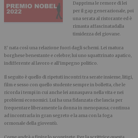
Dapprima le
remore di lei
per il gap generazionale, poi
una serata al ristorante e
d è
rimasta affascinata
d
a
lla
timidezza del giovane.
E’ nata così u
na relazione fuori dagli schemi. Lei matura
borghese benestante e celebre; lui uno squattrinato apatico,
indifferente al lavoro e all’impegno politico.
Il seguito è quello di ripetuti incontri
tra serate insieme, litigi,
film e sesso con quello studente
sempre in bolletta,
che
le
ricorda i tempi in cui anche
lei
annaspava nella vita e nei
problemi economici. Lui ha una fidanzata che lascia per
frequenta
re liberamente la donna in menopausa
;
continua
ad incontrar
la
in gran segreto e
la
ama
con
la
foga
ormonale della gioventù
.
Come andrà a finire lo scoprirete.
Per la scrittrice questa