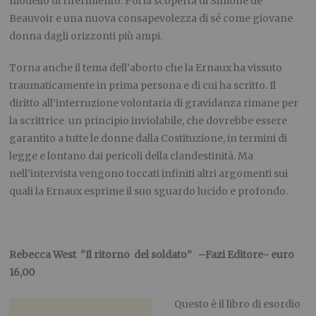
modello di riferimento. Poi la scoperta di Simone de
Beauvoir
e una nuova consapevolezza di sé come giovane
donna dagli orizzonti più ampi.
Torna anche il tema dell’aborto che la
Ernaux
ha vissuto
traumaticamente in prima persona e di cui ha scritto. Il
diritto all’interruzione volontaria di gravidanza rimane per
la
scrittrice un
principio inviolabile, che dovrebbe essere
garantito a tutte le donne dalla Costituzione, in termini di
legge e
lontano dai pericoli della clandestinità. Ma
nell’intervista vengono toccati infiniti altri argomenti sui
quali la
Ernaux
esprime il suo sguardo lucido e profondo.
Rebecca
West “
Il ritorno del soldato” –
Fazi
Editore- euro
16,00
Questo è il libro di esordio