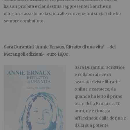
liaison
proibita e clandestina rappresenterà
anche un
ulteriore tassello
nella sfida
alle convenzioni
sociali
che
ha
sempre
combatt
uto.
Sara Durantini
“
Annie
Ernaux
. Ritratto di
una
vita”
-dei
Merangoli
edizioni- euro 18,00
Sara Durantini, scrittrice
e collaboratrice di
svariate riviste librarie
online e cartacee
,
da
quando ha letto il primo
test
o della
Ernaux
, a 20
anni, ne è rimasta
affascinata; dalla donna e
dalla sua potente