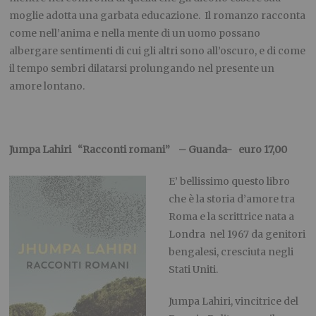
moglie adotta una garbata educazione.
I
l romanzo racconta
come nell’anima e nella mente di un uomo possano
albergare sentimenti di cui gli altri sono all’oscuro
,
e di come
il tempo sembri dilatarsi prolungando nel presente un
amore lontano.
Jumpa
Lahiri
“
Racconti romani” – Guanda- euro 17,00
E’ bellissimo questo libro
che è la storia d’amore tra
Roma e la scrittrice nata a
Londra nel
1967 da genitori
bengalesi, cresciuta negli
Stati Uniti
.
Jumpa
Lahiri
, vincitrice del