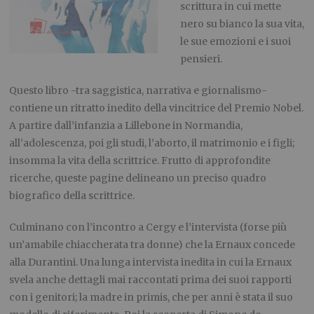
scrittura in cui mette
nero su bianco la sua vita,
le sue emozioni e i suoi
pensieri.
Questo libro
-tra saggistica, narrativa e giornalismo-
contiene un ritratto inedito
della vincitrice del Premio Nobel
.
A
partire dall’infanzia a
Lillebone
in Normandia,
all’adolescenza,
poi
gli
studi, l’aborto, i
l matrimonio e i figli
;
insomma la vita della scrittrice. F
rutto di approfondite
ricerche
,
queste pagine
delineano un preciso quadro
biografico della scrittrice
.
C
ulminano con l’incontro
a
Cergy
e l’intervista (forse più
un’amabile
chiaccherata
tra donne)
che la
Ernaux
concede
alla Durantini.
Una lunga intervista
inedita in cui la
Ernaux
svela anche
dettagli mai raccontati prima dei suoi rapporti
con i genitori; la madre in primis, che per anni è stata il suo