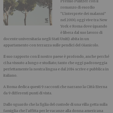
Premio Pulitzer con il
romanzo di esordio
“L’interprete dei malanni”
nel 2000, oggi vive tra New
York e Roma
dove (quando
è libera dal suo lavoro di
docente universitaria negli Stati Uniti)
abita
in un
appartamento
con terrazza sulle pendici del Gianicolo.
Il suo rapporto con il nostro paese è profondo
, anche
perch
é
ci ha vissuto
a lungo e
studiato
;
tanto che
oggi
padroneggia
perfettamente la nostra lingua e dal 2014 scrive e pubblica in
italiano.
A Roma
dedica questi 9 racconti che narrano
la Città Eterna
da 9 differenti punti
di vista.
Dallo sguardo che la figlia del custode di una villa getta
sulla
famiglia che
l’affitta per
le vacanze
alla donna americana