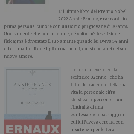
E’ l’ultimo libro del Premio Nobel
2022
Annie
Ernaux
,
e
racconta in
prima
persona
l’amore con un uomo più giovane di 30 anni.
Uno studente che non ha nome
,
né
volto
,
né descrizione
fisica
;
ma
è
diventato
il
suo amante quando lei aveva 5
4 anni
ed era madre di due figli ormai adulti,
quasi
coetan
ei
del suo
nuovo amore.
Un testo breve in cui la
scrittrice
82enne
-che ha
fatto del racconto della sua
vita la
personale
cifra
stilistica-
ripercorre
,
con
l’intimità di una
confessi
one
,
i passaggi in
cui lui l’ave
va cercata
con
insistenza per lettera.