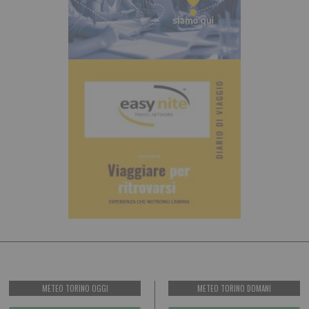
METEO TORINO OGGI
METEO TORINO DOMANI