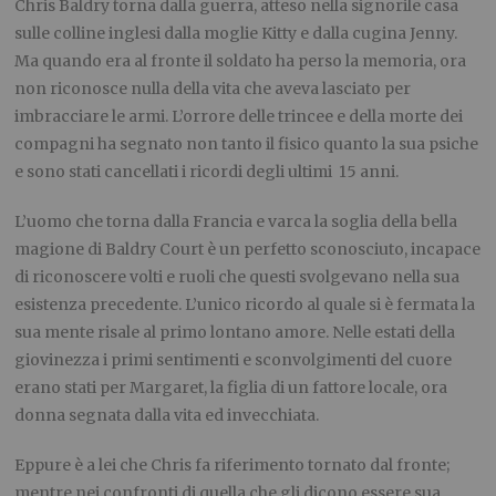
Chris
Baldry
torna dalla guerra, atteso nella signorile casa
sulle colline
inglesi
dalla moglie
Kitty
e dalla cugina Jenny
.
M
a
quando era al fronte
il soldato ha perso la memoria
,
ora
non riconosce nulla della vita che aveva lasciato per
imbracciare le armi. L’orrore delle trincee e della morte dei
compagni ha segnato non tanto il fisico quanto la sua psiche
e sono stat
i
cancellati i ricordi
degli
ultimi 15
anni.
L’uomo che torna dalla Francia e varca la soglia d
ella bella
magione di
Baldry
Court
è un perfetto sconosciuto
,
incapace
di riconoscere volti e ruoli che questi svolgevano nella sua
esistenza precedente.
L’
unico ricordo al quale si
è fermata la
sua mente risale al primo lontano amore. Nelle e
stati della
giovinezza i primi
sentimenti
e sconvolgimenti del cuore
erano stati per Margaret, la figlia di un fattore locale, ora
donna segnata dalla vita ed
invecchiata.
Eppure è a lei che Chris fa riferimento tornato dal fronte;
mentre nei confronti di quella che gli dicono essere sua