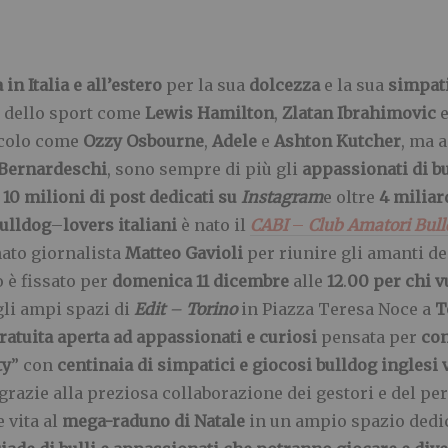
n Italia e all’estero
per la sua
dolcezza
e la sua
simpat
i dello sport come
Lewis Hamilton
,
Zlatan Ibrahimovic
acolo come
Ozzy Osbourne
,
Adele
e
Ashton Kutcher
, ma 
Bernardeschi
, sono sempre di più gli
appassionati di b
10 milioni di post dedicati su
Instagram
e oltre
4 miliar
bulldog
–
lovers italiani
è nato il
CABI
–
Club Amatori Bull
ato giornalista
Matteo Gavioli
per riunire gli amanti de
 è fissato per
domenica 11 dicembre
alle
12
.
00 per chi 
gli ampi spazi di
Edit
–
Torino
in Piazza Teresa Noce a
T
ratuita
aperta ad appassionati e curiosi
pensata per
con
ty
”
con
centinaia di simpatici e giocosi bulldog inglesi 
 grazie alla preziosa collaborazione dei gestori e del pe
 vita al
mega-raduno di Natale
in un ampio spazio dedica