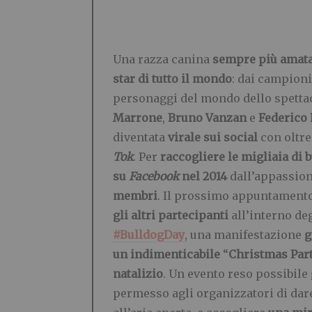
Una razza canina
sempre più amata i
star di tutto il mondo
: dai campion
personaggi del mondo dello spett
Marrone
,
Bruno Vanzan
e
Federico 
diventata
virale sui social
con oltre
Tok
. Per
raccogliere le migliaia di 
su
Facebook
nel 2014
dall’appassion
membri
. Il prossimo appuntamento
gli altri partecipanti
all’interno de
#BulldogDay
, una manifestazione
g
un indimenticabile
“
Christmas Par
natalizio
. Un evento reso possibile
permesso agli organizzatori di dare