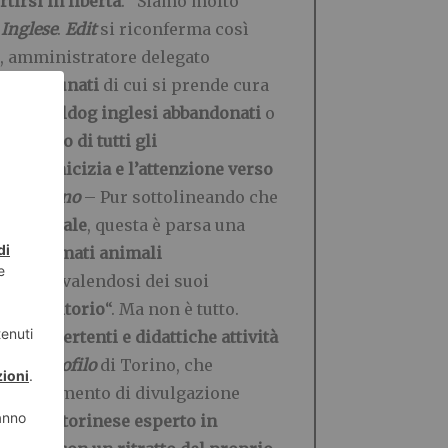
tirsi in libertà
. “Siamo molto
Inglese
.
Edit
si riconferma così
, amministratore delegato
eno fortunati
di cui si prende cura
 dei bulldog inglesi abbandonati
o
 sostegno di tutti gli
 che
l’amicizia e l’attenzione verso
WF Torino
– Pur sottolineando che
 in generale
, questa è parsa una
tici e amati animali
ana
, e avvalendosi dei suoi
del territorio
“. Ma non è tutto.
delle
divertenti e didattiche attività
ento Cinofilo
di Torino, che
i
, al momento di divulgazione
rinario torinese esperto in