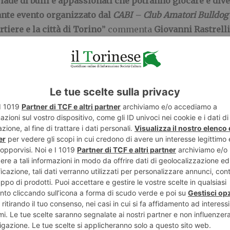
iade di
bulli e appassionati che potranno giocare e diver
ante evento organizzato dal
CABI
–
Club Amatori Bulldog 
tiere e la città di Torino
” commenta
Giovanni Rastrelli
he l’occasione per
raccogliere fondi a favore dei bulli m
ia
,
associazione che, da anni,
si
occupa degli affidamenti
ttenzioni
o
cure veterinarie
, e delle
importanti
attività a
no
: “Rispondiamo all’invito del
CABI
rafforzando l’idea
ualsiasi livello
– spiega
Sigfrido Cilla
, presidente di
W
di
salvaguardare le specie a rischio e la fauna selvatica
na piacevole giornata in compagnia di
uno dei più simpa
 anche ad
organizzare eventi in tutta la città metropolit
dicate alla divulgazione
,
alla sensibilizzazione e la cura 
 versione “
Christmas Party
”, verranno proposte anche 
uattro zampe: dagli esperti del centro
D.U.C.A. Addestram
tecipanti con
prove
“
atletiche
” e di “
obbedienza
” dei
bull
i e leggende da sfatare
con l’intervento del
medico vete