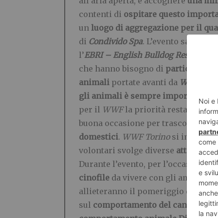
all’aria aperta, e accogliere
una mir
contenti di
ospitare questo import
un
luogo di aggregazione per il quar
di
Condivido Spa
. L’evento sarà anc
l’
EBRI – English Bulldog Rescue Ital
che hanno bisogno di
particolari a
animali
portate avanti da
WWF Tori
gli animali è sempre importante a q
per il
WWF
la priorità resta quella 
buona occasione per trascorrere u
domestici
.
WWF Torino
si impegna
volontari svolge diverse
attività de
Durante l’evento, per l’occasione in
cinofile
da vivere con gli amici a q
allieteranno il pomeriggio dei par
sul
comportamento del cane tra mit