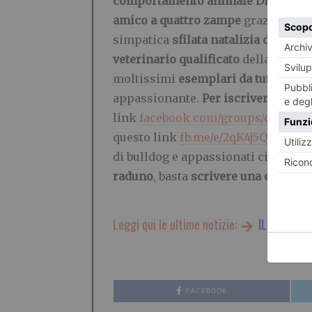
comportamento animale
Diego Ren
amico a quattro zampe
grazie al c
simpatica
sfilata natalizia di indu
veterinario qualificato
della strutt
moltissimi
esemplari da tutta Italia
appassionante.
Per iscriversi bast
link
facebook.com/groups/clubamat
questo link
fb.me/e/2qK4j5QCW
.
Un’
di bulldog e appassionati cinofili. 
raduno
, basta
scrivere una email
a:
Leggi qui le ultime notizie:
IL TORINES
FACEBOOK