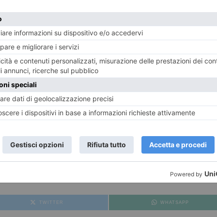
dini
di
Petsmind.it
, dall’opportunità d’
immortalare la gi
oinvolgimento di
Melissa Truncellito
,
ritrattista di bulld
menti e accessori
“
bullosi
” a cura di
Bullfit Fashion
. A ve
ura
BLUVET
–
Ospedale Veterinario Anubi
di Moncalieri (T
 e da oltre i confini nazionali
per una giornata che si p
a entrare a far parte del gruppo
CABI
su
Facebook
a quest
oribulldoginglese
e
cliccare
“
parteciperò
”
all’interno 
iniziativa gratuita aperta a tutti
, per passare una giorna
Infine, per chi volesse
iscriversi al pranzo bulloso delle 
eventi.torino@editbrewing.com
.
E
TWITTER
WHATSAPP