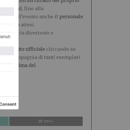
ornata con un ritratto del proprio
og inglesi
, fino alla
gliare sull’evento anche il
personale
O). Sono attesi
reannuncia divertente e
o
dell’evento ufficiale
cliccando su
ta in compagnia di tanti esemplari
12
.
00 prima del
EMAIL