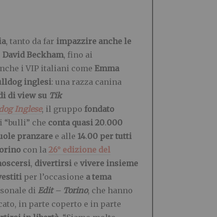
ia
, tanto da far
impazzire anche le
e
David Beckham
, fino ai
anche i VIP italiani come
Emma
ulldog inglesi
:
una razza canina
di di view su
Tik
dog Inglese
, il gruppo
fondato
i “bulli” che
conta quasi 20
.
000
vuole pranzare
e alle
14
.
00 per tutti
orino
con la
26° edizione del
oscersi
,
divertirsi
e
vivere insieme
vestiti
per l’occasione
a tema
rsonale di
Edit
–
Torino
, che hanno
to, in parte coperto e in parte