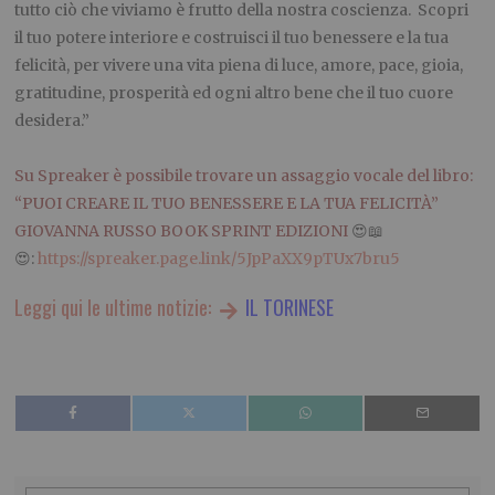
tutto ciò che viviamo è frutto della nostra coscienza. Scopri
il tuo potere interiore e costruisci il tuo benessere e la tua
felicità, per vivere una vita piena di luce, amore, pace, gioia,
gratitudine, prosperità ed ogni altro bene che il tuo cuore
desidera.”
***
Su Spreaker è possibile trovare un assaggio vocale del libro:
“PUOI CREARE IL TUO BENESSERE E LA TUA FELICITÀ”
GIOVANNA RUSSO BOOK SPRINT EDIZIONI
😍📖
😍:
https://spreaker.page.link/5JpPaXX9pTUx7bru5
Leggi qui le ultime notizie:
IL TORINESE