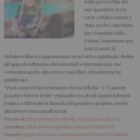
nella parrocchia del
suo quartiere, tra le
varie collaborazioni è
stata anche Catechista
per i bambini della
Prima Comunione per
ben 21 anni. Si
definisce libera e appassionata ricercatrice spirituale, dedita
all’approfondimento dei suoi studi e interessi vari, che
comunica anche attraverso i suoi libri. Attualmente ha
pubblicato:
“Puoi creare il tuo benessere e la tua felicità ” e “L’amore
guarisce tutte le ferite” entrambi con Book Sprint Edizioni.
Pratica e diffonde la filosofia del pensiero positivo, anche
attraverso i suoi canali social
Facebook
:
https://www.facebook.com/rita.bianchi.169
,
Spreaker:
https://www.spreaker.com/user/16147116
,
Youtube:
https://youtube.com/channel/UCXHnNJ8YmhWK-