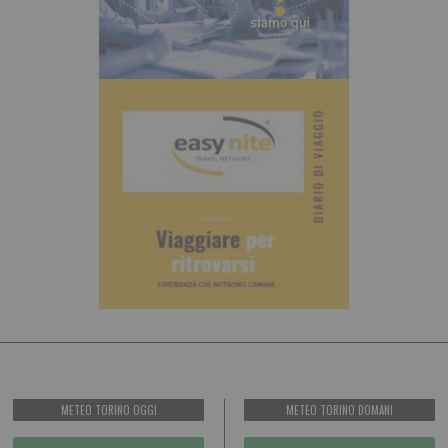
METEO TORINO OGGI
METEO TORINO DOMANI