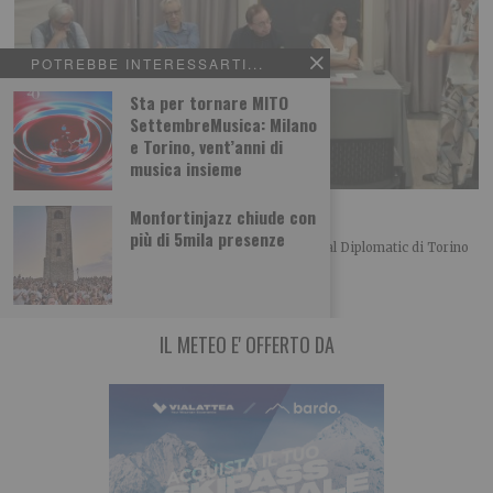
POTREBBE INTERESSARTI...
Sta per tornare MITO
SettembreMusica: Milano
e Torino, vent’anni di
musica insieme
L’importanza del centro in politica
Monfortinjazz chiude con
più di 5mila presenze
Merlo, Nallo e Giachino a confronto Bel convegno al Diplomatic di Torino
organizzato dalla UDC torinese
IL METEO E' OFFERTO DA