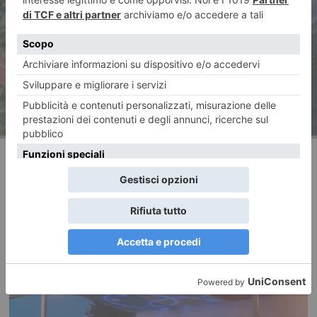
brevi considerazioni sulla sua
diffusione recente nella nostra
società
RECENTI: