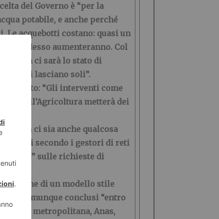
celta del Governo è “per la
acqua potabile, e anche perché
ri. Le acquebotti costano: quasi un
ti che “adesso aumenteranno. Col
coltura ci sarà lo stato di
è che li lasciano soli”.
fare molto: “Gli interventi come
istero dell’Agricoltura metterà dei
 stasera ci sia anche qualcosa
 urgenti secondo i gestori di reti
icazioni” sulle richieste di
 l’adozione di un modello stile
 essere comunque conclusi “entro
dere Città metropolitana, Anas,