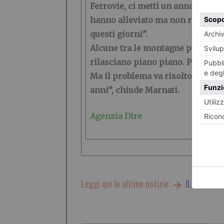
Ferrovie, ci metti un anno solo pe
hanno alleviato ma non risolto i
questi giorni”.
Alcune tra le montagne piemontesi
rilasciano piano piano. Poi ci so
Ma il problema va risolto potenzi
anni”, chiude Marnati.
Agenzia Dire
Leggi qui le ultime notizie:
IL TORINES