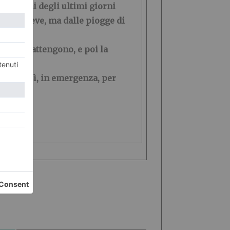
pitazioni degli ultimi giorni
dalla neve, ma dalle piogge di
: “La trattengono, e poi la
vanti così, in emergenza, per