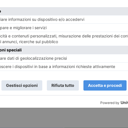
r avere le autorizzazioni”. Intanto, in Piemonte le preci
 problemi: “L’acqua che sta scendendo adesso non arriva 
, dove “neve non ce n’è più”, stanno rilasciando l’acqua
no delle sacche vecchie…”.
ando la rete idrica regionale: “Non è che puoi andare a
E