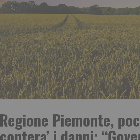
. Regione Piemonte, poc
 contera’ i danni: “Gove