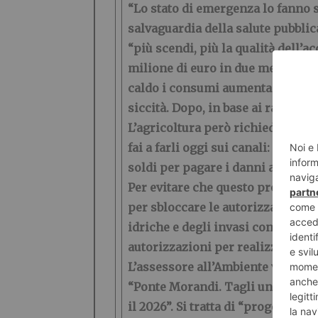
“Lo stato di emergenza lo fanno su
salvaguardia della salute pubblic
“più scendi, più la qualità dell’a
milione di euro in due mesi” al 
caldo i consumi aumentano, è prop
siccità. Dopo, in base ai raccolt
L’agricoltura però richiede tropp
fai a farli oggi sui canali: non c
soldi per pagare i danni agli agri
Per evitare che questo problema s
per sbloccare le autorizzazioni pe
idriche e degli invasi consultati 
autorizzazioni per realizzare gli 
L’assessore all’Ambiente vorrebbe 
“Ponte Morandi. Tagli uno o due 
il 2026”. Si tratta di “progetti g