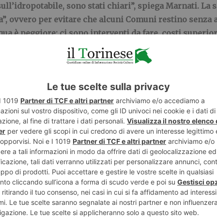
ll’idropotabile, sono stati chiari”, spiega Marnati. La s
a”, ovvero per evitare che alcuni Comuni restino senza 
cqua è peggiore: ci sono interventi da fare, costi superio
Piemonte per interventi nel novarese e nel verbano. Cos
orzionale”. Ma per le colture manca l’acqua: “Per l’agri
i che non avverranno, pagheranno i danni successivi. Non 
a acqua rispetto all’uso idropotabile, e oggi non si può 
’è acqua”. Per quanto riguarda le aziende agricole “il min
coltori”.
i ripeta ogni anno, Marnati si augura che nel decreto di
r accelerare su sette progetti proposti al Governo, i più
dalla Regione. “Ci hanno chiesto di segnalare le semplif
invasi.
snellire la burocrazia e cita il caso di Vaia in Veneto e
anni”, ed essendo progetti a valere sul Pnrr, dovranno
ià finanziati ma per cui servono troppi anni. Se devi chie