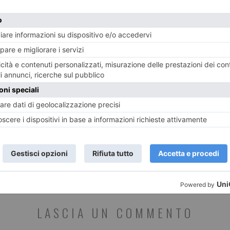
uria
Ferragosto a Torino: 107 negozi e
Dal P
locali aperti nelle settimane più
moto
delicate dell’estate
ST RECENTI
LASCIA UN COMMENTO