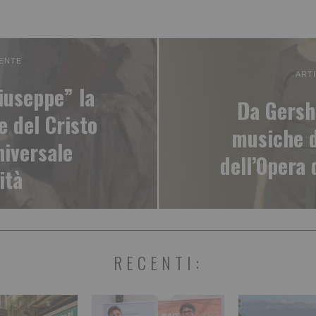
ENTE
ART
iuseppe” la
Da Gersh
e del Cristo
musiche d
iversale
dell’Opera 
ità
RECENTI: