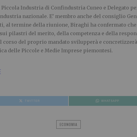
 Piccola Industria di Confindustria Cuneo e Delegato per
Industria nazionale. E’ membro anche del consiglio Gen
i, al termine della riunione, Biraghi ha confermato che
i pilastri del merito, della competenza e della respons
el corso del proprio mandato svilupperà e concretizzerà
ca delle Piccole e Medie Imprese piemontesi.
E
TWITTER
WHATSAPP
ECONOMIA