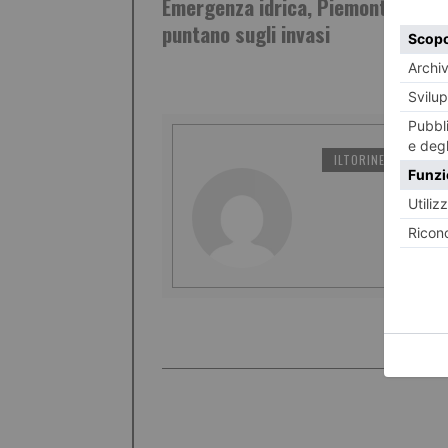
Emergenza idrica, Piemonte e Lig
puntano sugli invasi
ILTORINESE
PO