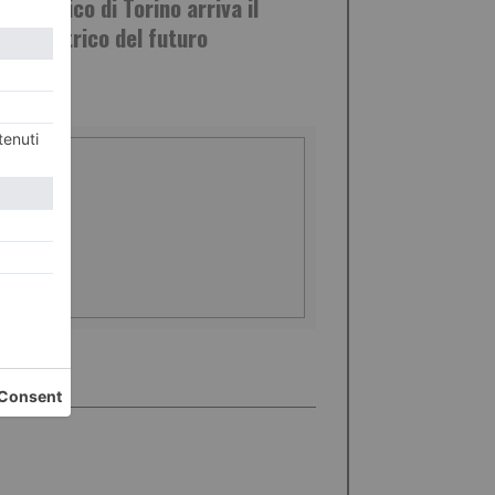
olitecnico di Torino arriva il
re elettrico del futuro