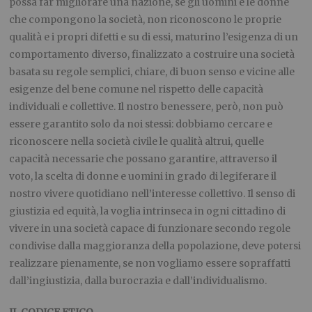
possa far migliorare una nazione, se gli uomini e le donne
che compongono la società, non riconoscono le proprie
qualità e i propri difetti e su di essi, maturino l’esigenza di un
comportamento diverso, finalizzato a costruire una società
basata su regole semplici, chiare, di buon senso e vicine alle
esigenze del bene comune nel rispetto delle capacità
individuali e collettive. Il nostro benessere, però, non può
essere garantito solo da noi stessi: dobbiamo cercare e
riconoscere nella società civile le qualità altrui, quelle
capacità necessarie che possano garantire, attraverso il
voto, la scelta di donne e uomini in grado di legiferare il
nostro vivere quotidiano nell’interesse collettivo. Il senso di
giustizia ed equità, la voglia intrinseca in ogni cittadino di
vivere in una società capace di funzionare secondo regole
condivise dalla maggioranza della popolazione, deve potersi
realizzare pienamente, se non vogliamo essere sopraffatti
dall’ingiustizia, dalla burocrazia e dall’individualismo.