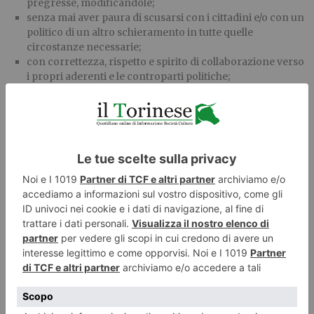
pregresse, modificandole;
senza mai aver paura di scusarsi con i cittadini e/o con un
politico di un altro schieramento in tutte quelle
circostanze necessarie;
con correttezza, rispetto e spirito di collaborazione verso
i propri aderenti e le controparti politiche;
utilizzando un linguaggio consono al contesto, nel
rispetto dell’uso di un lessico educato, rigettando
atteggiamenti qualunquistici e denigratori delle
controparti politiche in modo aprioristico;
mantenendo un atteggiamento di disponibilità al dialogo
e al confronto verso tutte quelle persone che dimostrano
altrettanta disponibilità;
nel rispetto del principio di trasparenza dell’azione
pubblica;
nel rispetto del lavoro altrui;
riconoscendo le capacità altrui ovunque vengano
riscontrate;
attraverso un preventivo confronto con tutti i
rappresentanti politici e/o le rappresentanze associative,
in quelle circostanze dove occorre prendere decisioni
importanti per i cittadini.