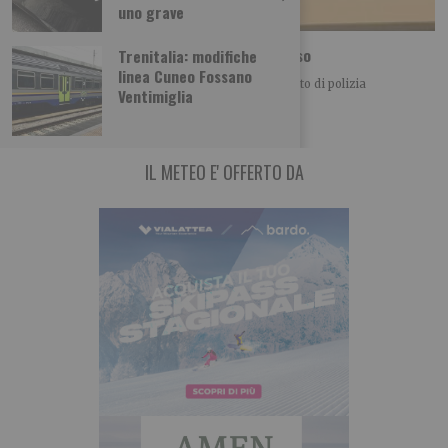
uno grave
“Carcere piazza di spaccio”: agente sospeso
Trenitalia: modifiche
linea Cuneo Fossano
Aveva rilasciato un’intervista al Tg5 e l’agente scelto di polizia
Ventimiglia
penitenziaria è stato sospeso dal servizio
IL METEO E' OFFERTO DA