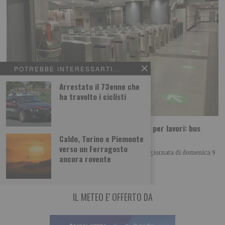
POTREBBE INTERESSARTI...
Arrestato il 73enne che
ha travolto i ciclisti
Torino, domenica 9 agosto stop alla metro per lavori: bus
sostitutivi lungo tutta la linea
Caldo, Torino e Piemonte
verso un Ferragosto
La metropolitana di Torino si fermerà per l’intera giornata di domenica 9
ancora rovente
agosto per consentire interventi
IL METEO E' OFFERTO DA