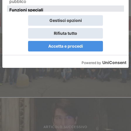
ARTICOLO PRECEDENTE
Ex Embraco, Sarno (Pd):
Giorgetti non autorevole.
Draghi apra il tavolo
ARTICOLO SUCCESSIVO