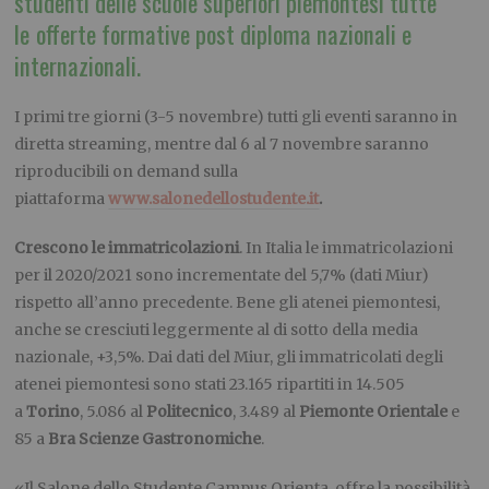
studenti delle scuole superiori piemontesi tutte
le
offerte formative post diploma nazionali e
internazionali.
I primi tre giorni (3-5 novembre) tutti gli eventi saranno in
diretta streaming, mentre dal 6 al 7 novembre saranno
riproducibili on demand sulla
piattaforma
www.salonedellostudente.it
.
Crescono le immatricolazioni
. In Italia le immatricolazioni
per il 2020/2021 sono incrementate del 5,7% (dati Miur)
rispetto all’anno precedente. Bene gli atenei piemontesi,
anche se cresciuti leggermente al di sotto della media
nazionale, +3,5%. Dai dati del Miur, gli immatricolati degli
atenei piemontesi sono stati 23.165 ripartiti in 14.505
a
Torino
, 5.086 al
Politecnico
, 3.489 al
Piemonte Orientale
e
85 a
Bra Scienze Gastronomiche
.
«Il Salone dello Studente Campus Orienta, offre la possibilità