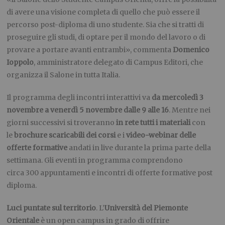
di avere una visione completa di quello che può essere il
percorso post-diploma di uno studente. Sia che si tratti di
proseguire gli studi, di optare per il mondo del lavoro o di
provare a portare avanti entrambi», commenta
Domenico
Ioppolo
, amministratore delegato di Campus Editori, che
organizza il Salone in tutta Italia.
Il programma degli incontri interattivi va
da mercoledì 3
novembre a venerdì 5 novembre dalle 9 alle 16
. Mentre nei
giorni successivi si troveranno
in rete tutti i materiali
con
le
brochure scaricabili dei corsi
e i
video-webinar
delle
offerte formative
andati in live durante la prima parte della
settimana. Gli eventi in programma comprendono
circa 300 appuntamenti e incontri di offerte formative post
diploma.
Luci puntate sul territorio
. L’
Università del Piemonte
Orientale
è un open campus in grado di offrire