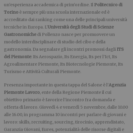
un’esperienza accademica di prim’ordine. Il
Politecnico di
Torino
è sempre più una scuola internazionale ed è
accreditato dai ranking come una delle principali università
tecniche in Europa. L’
Università degli Studi di Scienze
Gastronomiche
di Pollenzo nasce per promuovere un
modello interdisciplinare di studio del cibo e della
gastronomia. Da segnalare gli incontri promossi dagli
ITS
del Piemonte
: Its Aerospazio, Its Energia, Its per l’Ict, Its
Agroalimentare Piemonte, Its Biotecnologie Piemonte, Its
Turismo e Attività Culturali Piemonte.
Presenza importante in questa tappa del Salone è l’
Agenzia
Piemonte Lavoro
, ente della Regione Piemonte il cui
obiettivo primario è favorire l’incontro fra domanda e
offerta di lavoro. Giovedì 4 e venerdì 5 novembre, dalle 10.00
alle 16.00, in programma 10 incontri per parlare di giovani e
lavoro: skills, recruiting, sourcing, tirocinio, apprendistato,
Garanzia Giovani, Eures, potenzialità delle risorse digitali e