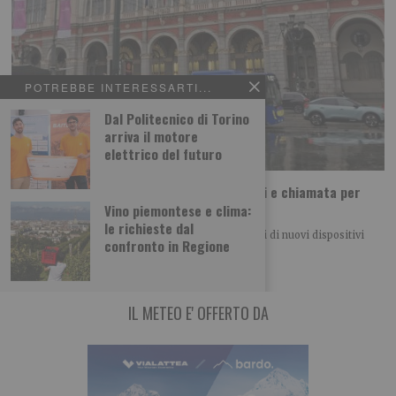
POTREBBE INTERESSARTI...
Dal Politecnico di Torino
arriva il motore
elettrico del futuro
Incroci più accessibili: segnalatori acustici e chiamata per
quattro semafori trafficati
Vino piemontese e clima:
le richieste dal
Quattro importanti incroci cittadini saranno dotati di nuovi dispositivi
confronto in Regione
acustici e sistemi di chiamata per
IL METEO E' OFFERTO DA