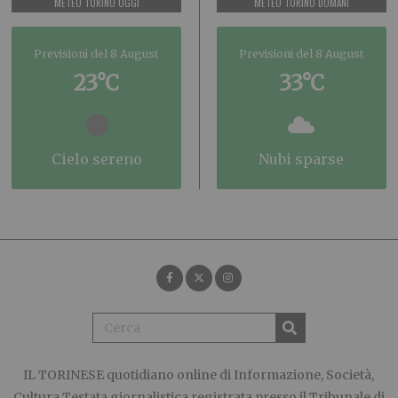
METEO TORINO OGGI
METEO TORINO DOMANI
Previsioni del 8 August
Previsioni del 8 August
23°C
33°C
cielo sereno
nubi sparse
IL TORINESE
quotidiano online di Informazione, Società,
Cultura Testata giornalistica registrata presso il Tribunale di