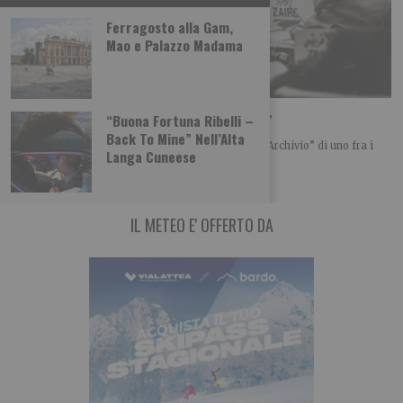
Ferragosto alla Gam,
Mao e Palazzo Madama
“Mario Dondero. Inediti”. Al “Forte di Bard”
“Buona Fortuna Ribelli –
Back To Mine” Nell’Alta
Le fotografie inedite, in bianco e nero, tratte dall’“Archivio” di uno fra i
Langa Cuneese
massimi fotografi e
IL METEO E' OFFERTO DA