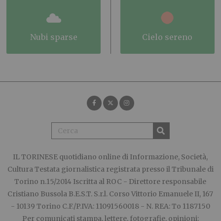
nubi sparse
cielo sereno
IL TORINESE
quotidiano online di Informazione, Società,
Cultura Testata giornalistica registrata presso il Tribunale di
Torino n.15/2014 Iscritta al ROC - Direttore responsabile
Cristiano Bussola B.E.S.T. S.r.l. Corso Vittorio Emanuele II, 167
- 10139 Torino C.F./P.IVA: 11091560018 - N. REA: To 1187150
Per comunicati stampa, lettere, fotografie, opinioni: