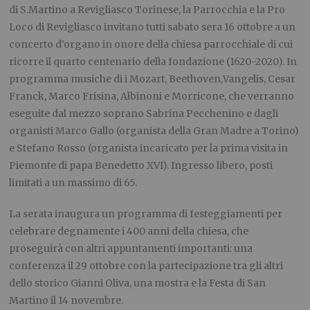
di S.Martino a Revigliasco Torinese, la Parrocchia e la Pro
Loco di Revigliasco invitano tutti sabato sera 16 ottobre a un
concerto d’organo in onore della chiesa parrocchiale di cui
ricorre il quarto centenario della fondazione (1620-2020). In
programma musiche di i Mozart, Beethoven,Vangelis, Cesar
Franck, Marco Frisina, Albinoni e Morricone, che verranno
eseguite dal mezzo soprano Sabrina Pecchenino e dagli
organisti Marco Gallo (organista della Gran Madre a Torino)
e Stefano Rosso (organista incaricato per la prima visita in
Piemonte di papa Benedetto XVI). Ingresso libero, posti
limitati a un massimo di 65.
La serata inaugura un programma di festeggiamenti per
celebrare degnamente i 400 anni della chiesa, che
proseguirà con altri appuntamenti importanti: una
conferenza il 29 ottobre con la partecipazione tra gli altri
dello storico Gianni Oliva, una mostra e la Festa di San
Martino il 14 novembre.