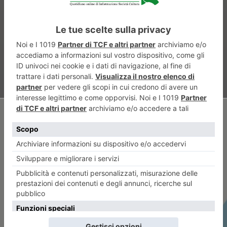
attività all’aria aperta,
aperture serali e tariffe
agevolate
ARTICOLO SUCCESSIVO
Conferenza Ucid: filantropia,
innovazione e impatto sociale.
Ospite d’eccezione la
Fondazione Cottino