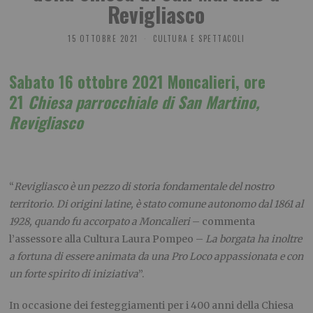
Revigliasco
15 OTTOBRE 2021
CULTURA E SPETTACOLI
S
abato 16
ottobre
2021
Moncalieri, ore
21
Chiesa parrocchiale di San Martino,
Revigliasco
“
Revigliasco è un pezzo di storia fondamentale del nostro
territorio. Di origini latine, è stato comune autonomo dal 1861 al
1928, quando fu accorpato a Moncalieri
– commenta
l’assessore alla Cultura Laura Pompeo –
La borgata ha
in
oltre
a fortuna di essere animata da una Pro Loco
appassionata e con
un forte spirito di iniziativa
”.
In occasione dei festeggiamenti per i 400 anni della Chiesa