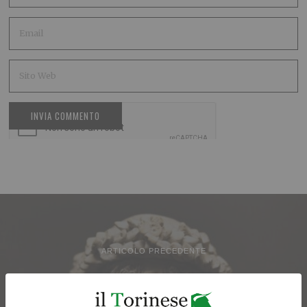
ARTICOLO PRECEDENTE
Musei Reali: un ricco
calendario con visite speciali,