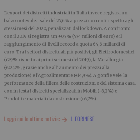
L’export dei distretti industriali in Italia invece registra un
balzo notevole: sale del 27,6% a prezzi correnti rispetto agli
stessi mesi del 2020, penalizzati dal lockdown. A confronto
con il 2019 si registra un +0,7% (474 milioni di euro) e il
raggiungimento di livelli record a quota 64,6 miliardi di
euro. Tra i settori distrettuali più positivi, gli Elettrodomestici
(+29% rispetto ai primi sei mesi del 2019), la Metallurgia
(+22,2%, grazie anche all’ aumento dei prezzi alla
produzione) e l’Agroalimentare (+14,9%). A gonfie vele la
performance della filiera delle costruzioni e del sistema casa,
con in testa i distretti specializzati in Mobili (+8,2%) e
Prodotti e materiali da costruzione (+6,7%).
Leggi qui le ultime notizie:
IL TORINESE