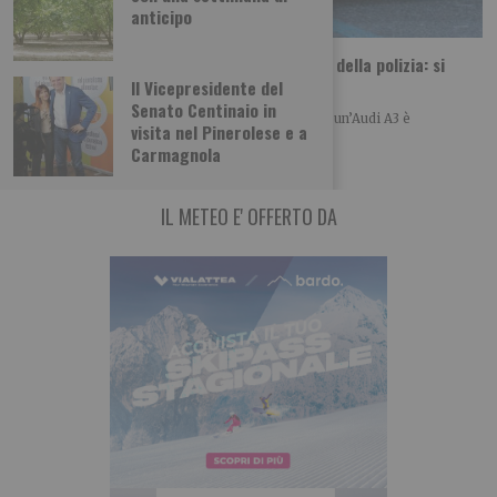
anticipo
Auto nel Po a Torino dopo un inseguimento della polizia: si
cercano due passeggeri
Il Vicepresidente del
Senato Centinaio in
Nella notte tra martedì e mercoledì 5 agosto 2026, un’Audi A3 è
visita nel Pinerolese e a
precipitata nelle acque del
Carmagnola
IL METEO E' OFFERTO DA