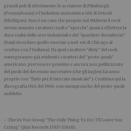
grandi poli di riferimento: le acciaierie di Pittsburgh
(Pennsylvania) e l’industria motoristica GM di Detroit
(Michigan). Non è un caso che proprio nel Midwest il rock
avesse assunto caratteri crudi e “sporchi”, quasi a riflettere la
dura realtà delle aree industriali e dei “quartieri-dormitorio”
(basti ricordare quello enorme a sud-est di Chicago al
confine con l’Indiana). Da quel carattere “dirty” del rock
emergeranno già evidenti i caratteri del “proto-punk”
americano, precursore genuino e ancora non politicizzato
del punk del decennio successivo (che gli inglesi faranno
proprio con “fiuto per il mercato musicale”). Continua qui la
discografia USA del 1966, con esempi anche del proto-punk
suddetto.
– The Us Too Group “The Only Thing To Do / I’ll Leave You
Crying” (Jinx Records 17817-17818);