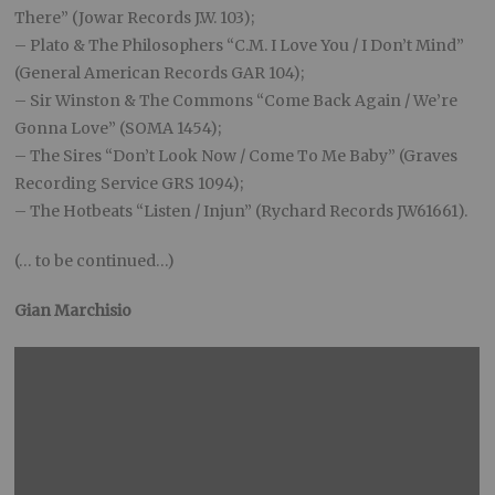
There” (Jowar Records J.W. 103);
– Plato & The Philosophers “C.M. I Love You / I Don’t Mind”
(General American Records GAR 104);
– Sir Winston & The Commons “Come Back Again / We’re
Gonna Love” (SOMA 1454);
– The Sires “Don’t Look Now / Come To Me Baby” (Graves
Recording Service GRS 1094);
– The Hotbeats “Listen / Injun” (Rychard Records JW61661).
(… to be continued…)
Gian Marchisio