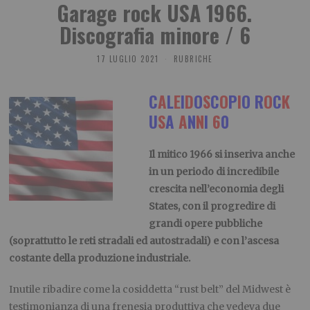
Garage rock USA 1966.
Discografia minore / 6
17 LUGLIO 2021
RUBRICHE
C
A
L
E
I
D
O
S
C
O
P
I
O R
O
C
K
U
S
A
A
N
N
I
6
0
Il mitico 1966 si inseriva anche
in un periodo di incredibile
crescita nell’economia degli
States, con il progredire di
grandi opere pubbliche
(soprattutto le reti stradali ed autostradali) e con l’ascesa
costante della produzione industriale.
Inutile ribadire come la cosiddetta “rust belt” del Midwest è
testimonianza di una frenesia produttiva che vedeva due