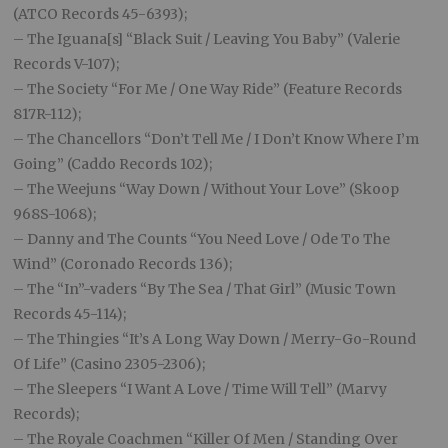
(ATCO Records 45-6393);
– The Iguana[s] “Black Suit / Leaving You Baby” (Valerie
Records V-107);
– The Society “For Me / One Way Ride” (Feature Records
817R-112);
– The Chancellors “Don’t Tell Me / I Don’t Know Where I’m
Going” (Caddo Records 102);
– The Weejuns “Way Down / Without Your Love” (Skoop
968S-1068);
– Danny and The Counts “You Need Love / Ode To The
Wind” (Coronado Records 136);
– The “In”-vaders “By The Sea / That Girl” (Music Town
Records 45-114);
– The Thingies “It’s A Long Way Down / Merry-Go-Round
Of Life” (Casino 2305-2306);
– The Sleepers “I Want A Love / Time Will Tell” (Marvy
Records);
– The Royale Coachmen “Killer Of Men / Standing Over