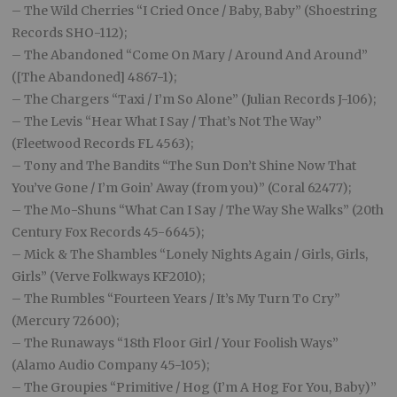
– The Wild Cherries “I Cried Once / Baby, Baby” (Shoestring
Records SHO-112);
– The Abandoned “Come On Mary / Around And Around”
([The Abandoned] 4867-1);
– The Chargers “Taxi / I’m So Alone” (Julian Records J-106);
– The Levis “Hear What I Say / That’s Not The Way”
(Fleetwood Records FL 4563);
– Tony and The Bandits “The Sun Don’t Shine Now That
You’ve Gone / I’m Goin’ Away (from you)” (Coral 62477);
– The Mo-Shuns “What Can I Say / The Way She Walks” (20th
Century Fox Records 45-6645);
– Mick & The Shambles “Lonely Nights Again / Girls, Girls,
Girls” (Verve Folkways KF2010);
– The Rumbles “Fourteen Years / It’s My Turn To Cry”
(Mercury 72600);
– The Runaways “18th Floor Girl / Your Foolish Ways”
(Alamo Audio Company 45-105);
– The Groupies “Primitive / Hog (I’m A Hog For You, Baby)”