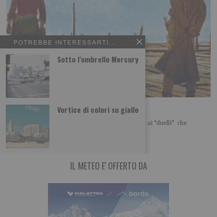
POTREBBE INTERESSARTI...
Sotto l’ombrello Mercury
Teresio e i duelli dei “cauboi”
Vortice di colori su giallo
Passando davanti alla casa di Aristide ho ripensato ai “duelli” che
ingaggiava con Teresio. Niente di
IL METEO E' OFFERTO DA