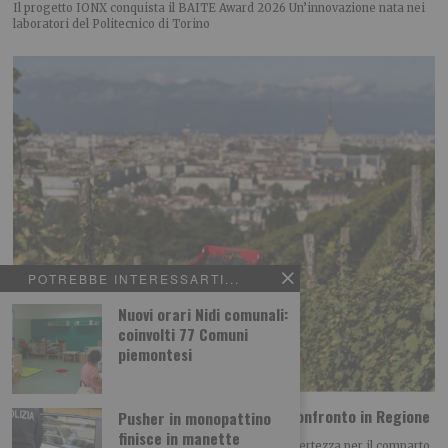
Il progetto IONX conquista il BAITE Award 2026 Un’innovazione nata nei
laboratori del Politecnico di Torino
POTREBBE INTERESSARTI...
Nuovi orari Nidi comunali:
coinvolti 77 Comuni
piemontesi
Vino piemontese e clima: le richieste dal confronto in Regione
Pusher in monopattino
finisce in manette
Il clima è diventato uno dei principali fattori di incertezza per il comparto