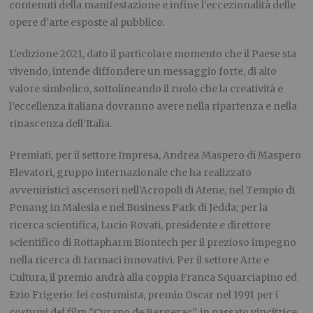
contenuti della manifestazione e infine l’eccezionalità delle
opere d’arte esposte al pubblico.
L’edizione 2021, dato il particolare momento che il Paese sta
vivendo, intende diffondere un messaggio forte, di alto
valore simbolico, sottolineando il ruolo che la creatività e
l’eccellenza italiana dovranno avere nella ripartenza e nella
rinascenza dell’Italia.
Premiati, per il settore Impresa, Andrea Maspero di Maspero
Elevatori, gruppo internazionale che ha realizzato
avveniristici ascensori nell’Acropoli di Atene, nel Tempio di
Penang in Malesia e nel Business Park di Jedda; per la
ricerca scientifica, Lucio Rovati, presidente e direttore
scientifico di Rottapharm Biontech per il prezioso impegno
nella ricerca di farmaci innovativi. Per il settore Arte e
Cultura, il premio andrà alla coppia Franca Squarciapino ed
Ezio Frigerio: lei costumista, premio Oscar nel 1991 per i
costumi del film “Cyrano de Bergerac”, in passato vincitrice