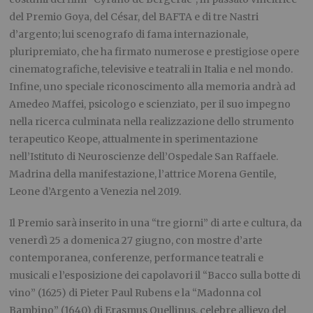
del Premio Goya, del César, del BAFTA e di tre Nastri
d’argento; lui scenografo di fama internazionale,
pluripremiato, che ha firmato numerose e prestigiose opere
cinematografiche, televisive e teatrali in Italia e nel mondo.
Infine, uno speciale riconoscimento alla memoria andrà ad
Amedeo Maffei, psicologo e scienziato, per il suo impegno
nella ricerca culminata nella realizzazione dello strumento
terapeutico Keope, attualmente in sperimentazione
nell’Istituto di Neuroscienze dell’Ospedale San Raffaele.
Madrina della manifestazione, l’attrice Morena Gentile,
Leone d’Argento a Venezia nel 2019.
Il Premio sarà inserito in una “tre giorni” di arte e cultura, da
venerdì 25 a domenica 27 giugno, con mostre d’arte
contemporanea, conferenze, performance teatrali e
musicali e l’esposizione dei capolavori il “Bacco sulla botte di
vino” (1625) di Pieter Paul Rubens e la “Madonna col
Bambino” (1640) di Erasmus Quellinus, celebre allievo del