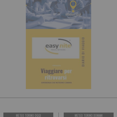
METEO TORINO OGGI
METEO TORINO DOMANI