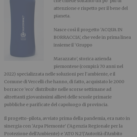
che chiede soltanto un po’ più di
attenzione e rispetto per il bene del
pianeta.
Nasce così il progetto ‘ACQUA IN
BORRACCIA’, che vede in prima linea
insieme il ‘Gruppo
Marazzato’, storica azienda
piemontese (compirà 70 anni nel
2022) specializzata nelle soluzioni per
l’ambiente, e il
Comune di Vercelli che hanno, di fatto, acquistato le 2000
borracce ‘eco’ distribuite
nelle scorse settimane ad
altrettanti giovanissimi allievi delle scuole primarie
pubbliche e parificate
del capoluogo di provincia.
Il progetto-pilota, avviato prima della pandemia, era nato in
sinergia con ‘Arpa Piemonte’ (‘Agenzia
Regionale per la
Protezione dell’Ambiente) e ‘ATO N.2
’(
‘Autorità d’Ambito