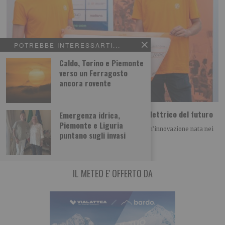
POTREBBE INTERESSARTI...
Caldo, Torino e Piemonte
verso un Ferragosto
ancora rovente
Dal Politecnico di Torino arriva il motore elettrico del futuro
Emergenza idrica,
Piemonte e Liguria
Il progetto IONX conquista il BAITE Award 2026 Un’innovazione nata nei
puntano sugli invasi
laboratori del Politecnico di Torino
IL METEO E' OFFERTO DA