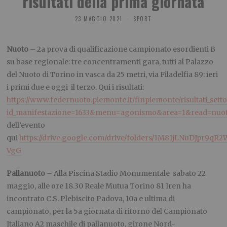
risultati della prima giornata
23 MAGGIO 2021
SPORT
Nuoto
– 2a prova di qualificazione campionato esordienti B
su base regionale: tre concentramenti gara, tutti al Palazzo
del Nuoto di Torino in vasca da 25 metri, via Filadelfia 89: ieri
i primi due e oggi il terzo. Qui i risultati:
https://www.federnuoto.piemonte.it/finpiemonte/risultati_setto
id_manifestazione=1633&menu=agonismo&area=1&read=nuo
dell’evento
qui
https://drive.google.com/drive/folders/1M81jLNuDJpr9q
VgG
Pallanuoto
– Alla Piscina Stadio Monumentale sabato 22
maggio, alle ore 18.30 Reale Mutua Torino 81 Iren ha
incontrato C.S. Plebiscito Padova, 10a e ultima di
campionato, per la 5a giornata di ritorno del Campionato
Italiano A2 maschile di pallanuoto, girone Nord-