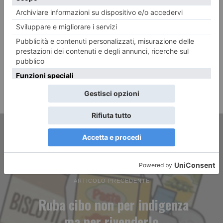
ARTICOLO PRECEDENTE
Ruba cibo non per indigenza
ma per rivenderlo