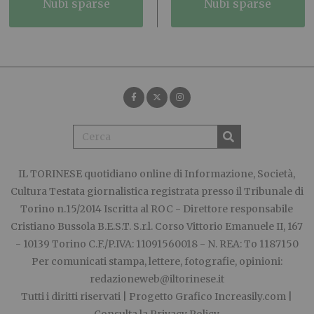
nubi sparse
nubi sparse
IL TORINESE
quotidiano online di Informazione, Società,
Cultura Testata giornalistica registrata presso il Tribunale di
Torino n.15/2014 Iscritta al ROC - Direttore responsabile
Cristiano Bussola B.E.S.T. S.r.l. Corso Vittorio Emanuele II, 167
- 10139 Torino C.F./P.IVA: 11091560018 - N. REA: To 1187150
Per comunicati stampa, lettere, fotografie, opinioni:
redazioneweb@iltorinese.it
Tutti i diritti riservati | Progetto Grafico
Increasily.com
|
Consulta la
Privacy Policy