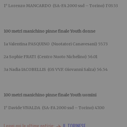
1° Lorenzo MANCARDO (SA-FA 2000 ssd – Torino) 1’03.53
100 metri manichino pinne finale Youth donne
1a Valentina PASQUINO (Nuotatori Canavesani) 55.73
2a Sophie FRATI (Centro Nuoto Nichelino) 56.01
3a Nadia IACOBELLIS (GS VV.F. Giovanni Salza) 56.54
100 metri manichino pinne finale Youth uomini
1° Davide VIVALDA (SA-FA 2000 ssd – Torino) 47.00
Leggi qui le ultime notizie:
IL TORINESE