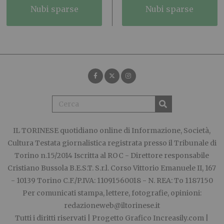
nubi sparse
nubi sparse
IL TORINESE
quotidiano online di Informazione, Società,
Cultura Testata giornalistica registrata presso il Tribunale di
Torino n.15/2014 Iscritta al ROC - Direttore responsabile
Cristiano Bussola B.E.S.T. S.r.l. Corso Vittorio Emanuele II, 167
- 10139 Torino C.F./P.IVA: 11091560018 - N. REA: To 1187150
Per comunicati stampa, lettere, fotografie, opinioni:
redazioneweb@iltorinese.it
Tutti i diritti riservati | Progetto Grafico
Increasily.com
|