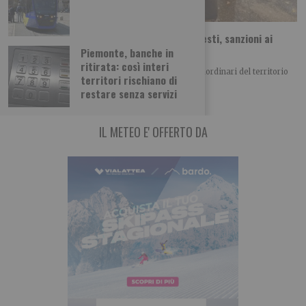
Movida, controlli in Borgo Rossini. Due arresti, sanzioni ai
locali
Piemonte, banche in
ritirata: così interi
Nel fine settimana, hanno avuto luogo controlli straordinari del territorio
territori rischiano di
ad alto impatto coordinati dalla Polizia
restare senza servizi
IL METEO E' OFFERTO DA