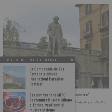
POTREBBE INTERESSARTI...
La Compagnia de Les
Farfadais chiude
‘Narrazioni Parallele
Festival’
Lagrange, un monumento per il “sommo geometra”
Sta per tornare MITO
SettembreMusica: Milano
Alla scoperta dei monumenti di Torino Joseph Louis Lagrange, nacque a
e Torino, vent’anni di
Torino il 25 gennaio del 1736. All’età
musica insieme