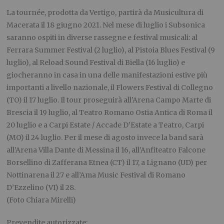
La tournée, prodotta da Vertigo, partirà da Musicultura di
Macerata il 18 giugno 2021. Nel mese di luglio i Subsonica
saranno ospiti in diverse rassegne e festival musicali: al
Ferrara Summer Festival (2 luglio), al Pistoia Blues Festival (9
luglio), al Reload Sound Festival di Biella (16 luglio) e
giocheranno in casa in una delle manifestazioni estive più
importanti a livello nazionale, il Flowers Festival di Collegno
(TO) il 17 luglio. Il tour proseguirà all’Arena Campo Marte di
Brescia il 19 luglio, al Teatro Romano Ostia Antica di Roma il
20 luglio e a Carpi Estate / Accade D’Estate a Teatro, Carpi
(MO) il 24 luglio. Per il mese di agosto invece la band sarà
all’Arena Villa Dante di Messina il 16, all’Anfiteatro Falcone
Borsellino di Zafferana Etnea (CT) il 17, a Lignano (UD) per
Nottinarena il 27 e all’Ama Music Festival di Romano
D’Ezzelino (VI) il 28.
(Foto Chiara Mirelli)
Prevendite autorizzate: