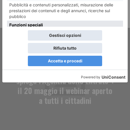
ARTICOLO PRECEDENTE
“Come fare il 730? Te lo
spiega l’Agenzia delle Entrate”:
il 20 maggio il webinar aperto
a tutti i cittadini