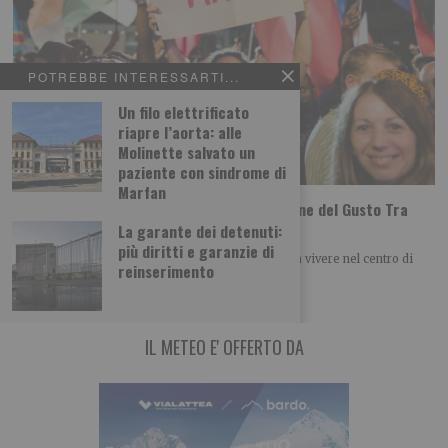
POTREBBE INTERESSARTI...
Un filo elettrificato
riapre l’aorta: alle
Molinette salvato un
paziente con sindrome di
Marfan
Tutti i gusti del mondo a Terra Madre Salone del Gusto Tra
poco più di un mese a Torino
La garante dei detenuti:
più diritti e garanzie di
Una selezione di laboratori, degustazioni e cene da vivere nel centro di
reinserimento
Torino dal 24 al
IL METEO E' OFFERTO DA