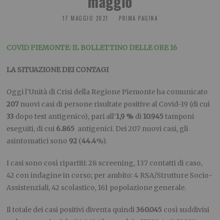
maggio
17 MAGGIO 2021
PRIMA PAGINA
COVID PIEMONTE: IL BOLLETTINO DELLE ORE 16
LA SITUAZIONE DEI CONTAGI
Oggi l’Unità di Crisi della Regione Piemonte ha comunicato
207
nuovi casi di persone risultate positive al Covid-19 (di cui
33
dopo test antigenico), pari all’
1,9 %
di
10.945
tamponi
eseguiti, di cui
6.865
antigenici. Dei 207 nuovi casi, gli
asintomatici sono
92
(
44.4
%).
I casi sono così ripartiti: 28 screening, 137 contatti di caso,
42 con indagine in corso; per ambito: 4 RSA/Strutture Socio-
Assistenziali, 42 scolastico, 161 popolazione generale.
Il totale dei casi positivi diventa quindi
360.045
così suddivisi