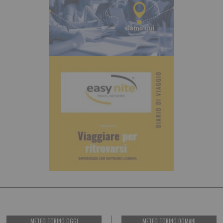
METEO TORINO OGGI
METEO TORINO DOMANI