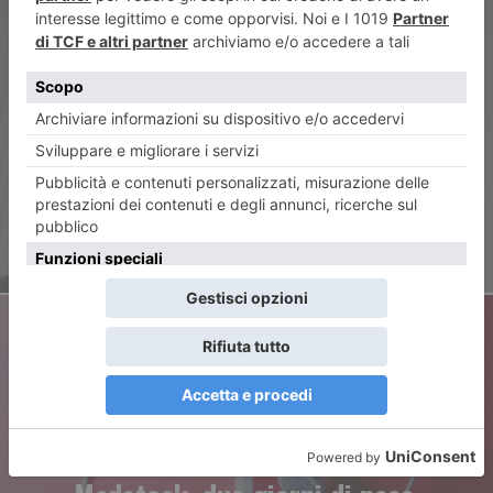
ARTICOLO PRECEDENTE
Nuovi scenari per il Caat del
futuro
ARTICOLO SUCCESSIVO