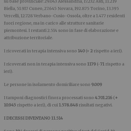
su base provinciale: 29.043 Alessandria, 17.232 Asti, 11.219
Biella, 51.917 Cuneo, 27.645 Novara, 192.875 Torino, 13.395
Vercelli, 12.728 Verbano-Cusio-Ossola, oltre a 1.477 residenti
fuori regione, ma in carico alle strutture sanitarie
piemontesi. I restanti 2.514 sono in fase di elaborazione e
attribuzione territoriale.
I ricoverati in terapia intensiva sono
140
(+
2
rispetto a ieri).
I ricoverati non in terapia intensiva sono
1179
(-
71
rispetto a
ieri).
Le persone in isolamento domiciliare sono
9.009
I tamponi diagnostici finora processati sono
4.701.216
(
+
10.945
rispetto a ieri), di cui
1.578.848
risultati negativi.
I DECESSI DIVENTANO 11.514