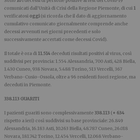
Sono
10
i decessi di persone positive al test del Covid-19
comunicati dall’Unità di Crisi della Regione Piemonte, di cui
1
verificatosi
oggi
(si ricorda che il dato di aggiornamento
cumulativo comunicato giornalmente comprende anche
decessi avvenuti nei giorni precedenti e solo
successivamente accertati come decessi Covid).
Il totale è ora di
11.514
deceduti risultati positivi al virus, così
suddivisi per provincia: 1.554 Alessandria, 700 Asti, 428 Biella,
1.430 Cuneo, 938 Novara, 5.488 Torino, 513 Vercelli, 367
Verbano-Cusio-Ossola, oltre a 96 residenti fuori regione, ma
deceduti in Piemonte.
338.113 GUARITI
I pazienti guariti sono complessivamente
338.113
(
+ 634
rispetto a ieri) così suddivisi su base provinciale: 26.849
Alessandria, 16.183 Asti, 10.263 Biella, 48.787 Cuneo, 26.018
Novara, 181.742 Torino, 12.454 Vercelli, 12.068 Verbano-