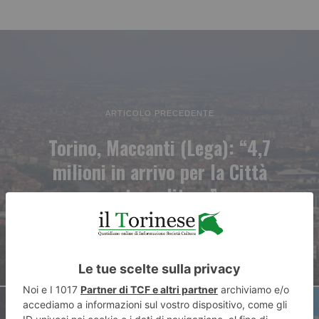
ARTICOLO PRECEDENTE
Torino, Maccanti (Lega): “4,7
milioni in arrivo per la Città
metropolitana”