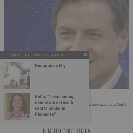
POTREBBE INTERESSARTI...
Buongiorno Elly
Renzi folgorato sulla via di Conte
Nallo: “Lo screening
neonatale esteso è
POLITICA Leggi l’articolo su L’identità: Renzi folgorato sulla via di Conte:
realtà anche in
un mix tra sorpresa e
Piemonte”
IL METEO E' OFFERTO DA