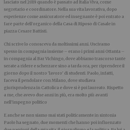
lasciato nel 2019 quando è passato ad Italia Viva, come
segretario e coordinatore. Nella sua vita lavorativa, dopo
esperienze come assicuratore ed insegnante è poi entrato a
fare parte dell’organico della Casa di Riposo di Casale in
piazza Cesare Battisti.
Chi scrive lo conosceva da moltissimi anni. Uscivamo
spesso in c
o
mpagnia insieme – erano i primi anni Ottanta –
in compagnia al Bar Vichingo, dove abbiamo trascorso tante
serate a ridere e scherzare sino a tarda ora, per riprendere il
giorno dopo il nostro ‘lavoro’ di studenti. Paolo, infatti,
faceva il pendolare con Milano, dove studiava
giurisprudenza in Cattolica e dove si è poi laureato. Rispetto
a me, che avevo due anni in più, era molto più avanti
nell’impegno politico
E anche se non siamo mai stati politicamente in sintonia
Paolo ha segnato, due momenti che hanno poi influenzato
due passioni della mia vita, il giornalismo e la politica. Fu lui a