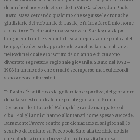
dirmi che il nuovo direttore de La Vita Casalese, don Paolo
Busto, stava cercando qualcuno che seguisse le cronache
giudiziarie del Tribunale di Casale, e fu lui a fare il mio nome
al direttore.
F
u durante una vacanza in Sardegna, dopo
lunghi confronti e vedendo la sua preparazione politica del
tempo, che decisi di approfondire anch’io la mia militanza
nel Psdi nel quale ero iscritto da un anno
e di cui sono
diventato segretario regionale giovanile
. Siamo nel 1982 –
1983 in un mondo che ormai è scomparso ma i cui ricordi
sono ancora nitidissimi.
Di Paolo c’è poi il ricordo goliardico e sportivo, del giocatore
di pallacanestro e di alcune partite giocate in Prima
Divisione, del tifoso del Milan, del grande mangiatore di
cibo,. Poi gli anni ci hanno allontanati come spesso succede.
Raramente l’avevo sentito per dichiarazioni sui giornali, lo
seguivo da lontano su Facebook. Sino alla terribile notizia
che chiude la troppo breve storia di una vita intensa.