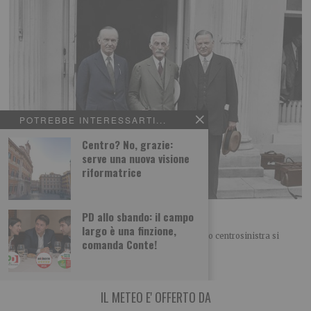
POTREBBE INTERESSARTI...
Centro? No, grazie:
serve una nuova visione
riformatrice
Ennio Caretto: Gli “Anni furenti” degli Usa
PD allo sbando: il campo
largo è una finzione,
FINESTRA SUL MONDO Nel nostro “Campo largo” o centrosinistra si
comanda Conte!
litiga di nuovo sulla politica estera. O meglio
IL METEO E' OFFERTO DA