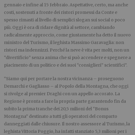
gennaio e infine al 15 febbraio. Aspettative, certo, ma anche
costi, sostenuti a fronte dei ristori promessi da Conte e
spesso rimasti al livello di semplici slogan sui social o poco
più. Oggi è ora di ridare dignità al settore, cambiando
radicalmente approccio, come giustamente ha detto il nuovo
ministro del Turismo, il leghista Massimo Garavaglia: non
ristori ma indennizzi. Perché la neve è vita per molti, non un
“divertificio” senza anima che si può accendere e spegnere a
piacimento di un politico e dei suoi “consiglieri” scientifici”.
“Siamo qui per portare la nostra vicinanza – proseguono
Demarchi e Gagliasso – al Popolo della Montagna, che oggi
si rivolge al premier Draghi con un appello accorato. La
Regione è pronta a fare la propria parte garantendo fin da
subito la prima tranche dei 20,5 milioni del “Bonus
Montagna” destinato a tutti gli operatori del comparto
danneggiati dalle chiusure. Il nostro assessore al Turismo, la
leghista Vittoria Poggio, ha infatti stanziato 5,3 milioni per i