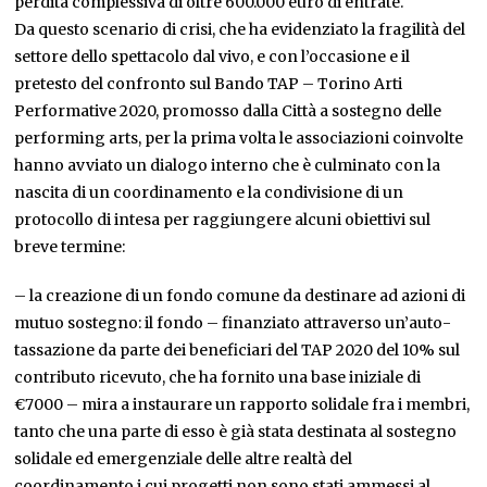
perdita complessiva di oltre 600.000 euro di entrate.
Da questo scenario di crisi, che ha evidenziato la fragilità del
settore dello spettacolo dal vivo, e con l’occasione e il
pretesto del confronto sul Bando TAP – Torino Arti
Performative 2020, promosso dalla Città a sostegno delle
performing arts, per la prima volta le associazioni coinvolte
hanno avviato un dialogo interno che è culminato con la
nascita di un coordinamento e la condivisione di un
protocollo di intesa per raggiungere alcuni obiettivi sul
breve termine:
– la creazione di un fondo comune da destinare ad azioni di
mutuo sostegno: il fondo – finanziato attraverso un’auto-
tassazione da parte dei beneficiari del TAP 2020 del 10% sul
contributo ricevuto, che ha fornito una base iniziale di
€7000 – mira a instaurare un rapporto solidale fra i membri,
tanto che una parte di esso è già stata destinata al sostegno
solidale ed emergenziale delle altre realtà del
coordinamento i cui progetti non sono stati ammessi al