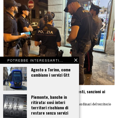
POTREBBE INTERESSARTI...
Agosto a Torino, come
cambiano i servizi Gtt
Movida, controlli in Borgo Rossini. Due arresti, sanzioni ai
locali
Piemonte, banche in
ritirata: così interi
Nel fine settimana, hanno avuto luogo controlli straordinari del territorio
territori rischiano di
ad alto impatto coordinati dalla Polizia
restare senza servizi