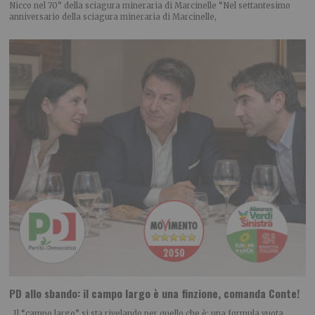
Nicco nel 70° della sciagura mineraria di Marcinelle “Nel settantesimo
anniversario della sciagura mineraria di Marcinelle,
PD allo sbando: il campo largo è una finzione, comanda Conte!
Il “campo largo” si sta rivelando per quello che è: una formula vuota,