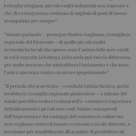
botteghe artigiane, piccole realtà industriali non riaprano e
che, di conseguenza, centinaia di migliaia di posti di lavoro
scompaiano per sempre”.
“Stiamo parlando – prosegue Matteo Gagliasso, Consigliere
regionale del Piemonte – di quelle piccole realtà
economiche locali che spesso sono l’anima delle aree rurali,
in cui il negozio, la bottega, la locanda può fare la differenza
per molte persone che subirebbero l’isolamento e che sono
l’unica speranza contro un sicuro spopolamento”.
“Il periodo che si avvicina – conclude Letizia Nicotra, anche
lei eletta in Consiglio regionale piemontese – a ridosso del
Natale potrebbe vedere i colossi dell’e-commerce fagocitare
definitivamente i piccoli esercenti. Siamo consapevoli
dell’importanza e dei vantaggi del commercio online ma
non vogliamo vedere il tessuto economico locale distrutto, e
lavoriamo per sensibilizzare all’acquisto di prodotti locali,