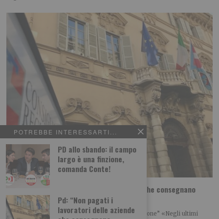
POTREBBE INTERESSARTI...
PD allo sbando: il campo
largo è una finzione,
comanda Conte!
Pd: “Non pagati i lavoratori delle aziende che consegnano
pannolini”
Pd: “Non pagati i
lavoratori delle aziende
“La Regione chiarisca immediatamente la situazione” «Negli ultimi