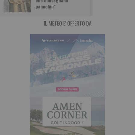
che consegnano
giorni sono stato contattato da alcuni lavoratori
pannolini”
IL METEO E' OFFERTO DA