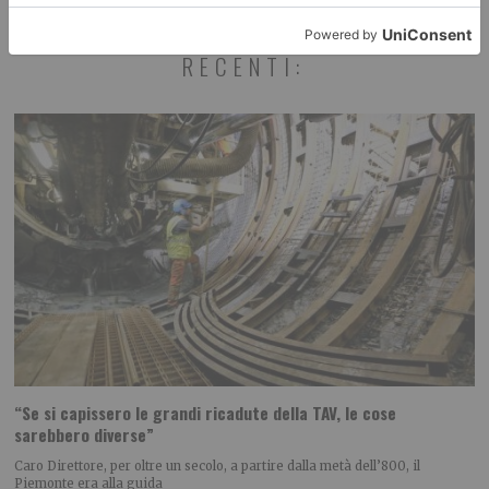
RECENTI:
“Se si capissero le grandi ricadute della TAV, le cose
sarebbero diverse”
Caro Direttore, per oltre un secolo, a partire dalla metà dell’800, il
Piemonte era alla guida