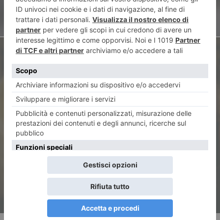
ARTICOLO SUCCESSIVO
Chi è Dario Casalini, AD di
Maglificio Po s.r.l. – Oscalito