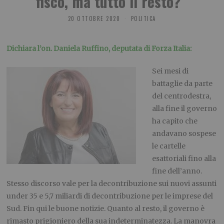
fisco, ma tutto il resto?”
20 OTTOBRE 2020
POLITICA
Dichiara l’on. Daniela Ruffino, deputata di Forza Italia:
Sei mesi di
battaglie da parte
del centrodestra,
alla fine il governo
ha capito che
andavano sospese
le cartelle
esattoriali fino alla
fine dell’anno.
Stesso discorso vale per la decontribuzione sui nuovi assunti
under 35 e 5,7 miliardi di decontribuzione per le imprese del
Sud. Fin qui le buone notizie. Quanto al resto, il governo è
rimasto prigioniero della sua indeterminatezza. La manovra