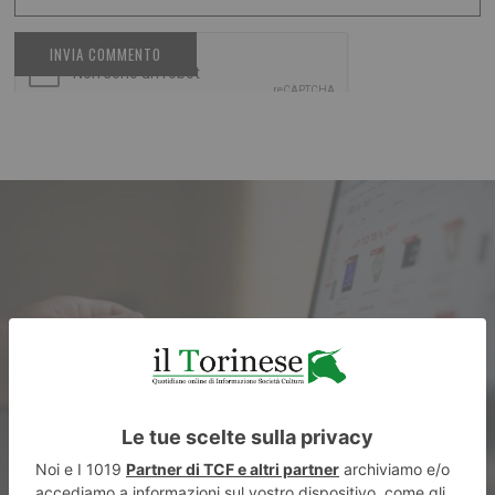
ARTICOLO PRECEDENTE
Georges Mikhael, parola
d’ordine: locale e globale