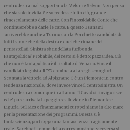
centrodestra mal sopportano la Meloni e Salvini. Non penso
che sia solo invidia. Se succedesse tutto ciò, grande
rimescolamento delle carte. Con l’inossidabile Conte che
continuerebbe a darle, le carte. E questo Tsunami
arriverebbe anche a Torino con la Porchietto candidata di
tutti tranne che della destra e quel che rimane dei
pentastellati. Sinistra sbrindellata furibonda.
Fantapolitica? Probabile, del resto si è detto: pazza idea. Ciò
che non è fantapolitica è il risultato di Venaria. Vince il
candidato leghista. Il PD comincia a fare gli scongiuri.
Scontata la vittoria ad Alpignano C’è un Piemonte in contro
tendenza nazionale, dove invece vince il centrosinistra. Un
centrodestra comunque in affanno. Il Covid si rinvigorisce
ed e’ pure arrivata la peggiore alluvione in Piemonte e
Liguria. Sul Mes e finanziamenti europei siamo in alto mare
per la presentazione dei programmi. Questa si è
fantascienza, purtroppo una fantascienza tragicamente
reale. Sarebbe il tempo della corresponsione, viceversa si