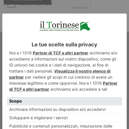
ARTICOLO PRECEDENTE
Con Ryanair due nuove rotte
per Lamezia Terme e Cagliari