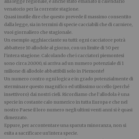
alla legge regionale, è anche stato emanato il calendario
venatorio per la corrente stagione.
Quasi inutile dire che questo prevede il massimo consentito
dalla legge, sia in termini di specie cacciabili che di carniere,
vuoi giornaliero che stagionale.
Un esempio agghiacciante su tutti: ogni cacciatore potrà
abbattere 10 allodole al giorno, con un limite di 50 per
l’intera stagione. Calcolando che i cacciatori piemontesi
sono circa 20.000, si arriva ad un numero potenziale di 1
milione di allodole abbattibili solo in Piemonte!
Un numero contro ogni logica e in grado potenzialmente di
sterminare questo magnifico ed utilissimo uccello (perché
insettivoro) dai nostri cieli. Ricordiamo che l’allodola è una
specie in costante calo numerico in tutta Europa e che nel
nostro Paese il loro numero negli ultimi venti anni si è quasi
dimezzato.
Eppure, per accontentare una sparuta minoranza, non si
esita a sacrificare un’intera specie.