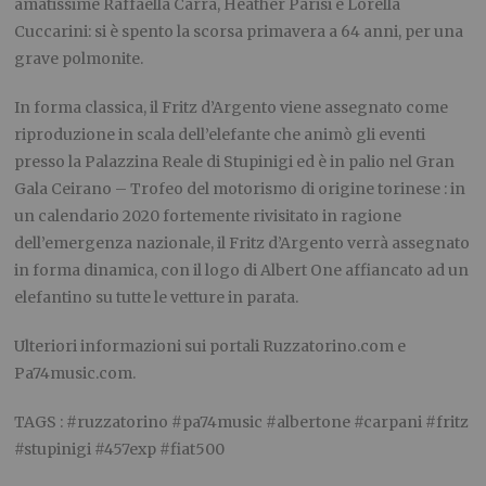
amatissime Raffaella Carrà, Heather Parisi e Lorella
Cuccarini: si è spento la scorsa primavera a 64 anni, per una
grave polmonite.
In forma classica, il Fritz d’Argento viene assegnato come
riproduzione in scala dell’elefante che animò gli eventi
presso la Palazzina Reale di Stupinigi ed è in palio nel Gran
Gala Ceirano – Trofeo del motorismo di origine torinese : in
un calendario 2020 fortemente rivisitato in ragione
dell’emergenza nazionale, il Fritz d’Argento verrà assegnato
in forma dinamica, con il logo di Albert One affiancato ad un
elefantino su tutte le vetture in parata.
Ulteriori informazioni sui portali Ruzzatorino.com e
Pa74music.com.
TAGS : #ruzzatorino #pa74music #albertone #carpani #fritz
#stupinigi #457exp #fiat500