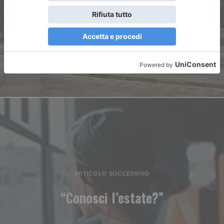
Trasporti pubblici Ecco come
saranno organizzati alla
ripresa delle scuole
ARTICOLO SUCCESSIVO
“Conosci l’estate?”