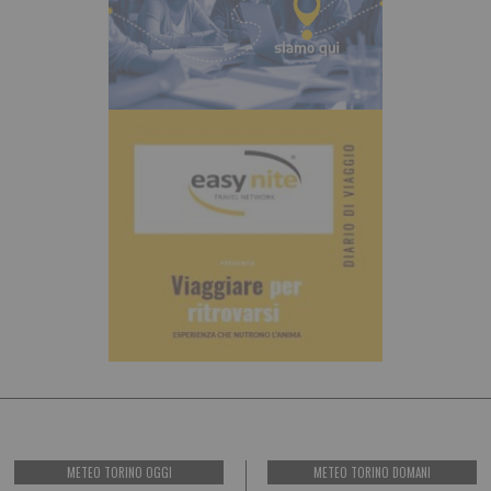
METEO TORINO OGGI
METEO TORINO DOMANI