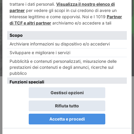
ARTICOLO SUCCESSIVO
La dittatura degli algoritmi o i
voti regalati dai prof
compiacenti?
RECENTI: