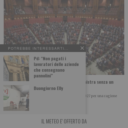
POTREBBE INTERESSARTI...
Pd: “Non pagati i
lavoratori delle aziende
che consegnano
pannolini”
Meloni verso il 2027: la vera forza è una sinistra senza un
leader
Buongiorno Elly
Giorgia Meloni potrebbe vincere le elezioni del 2027 per una ragione
tanto semplice quanto politica:
IL METEO E' OFFERTO DA