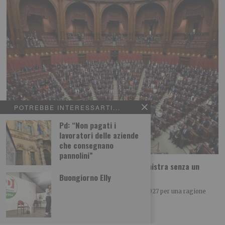
POTREBBE INTERESSARTI...
Pd: “Non pagati i
lavoratori delle aziende
che consegnano
pannolini”
Meloni verso il 2027: la vera forza è una sinistra senza un
leader
Buongiorno Elly
Giorgia Meloni potrebbe vincere le elezioni del 2027 per una ragione
tanto semplice quanto politica: