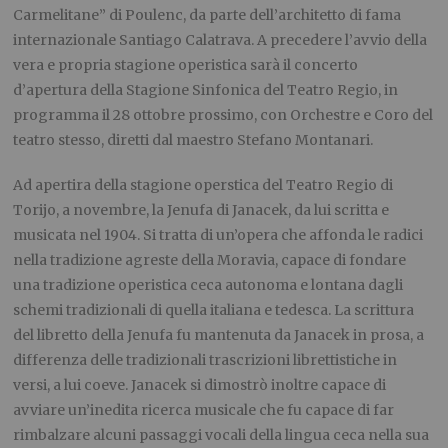
Carmelitane” di Poulenc, da parte dell’architetto di fama
internazionale Santiago Calatrava. A precedere l’avvio della
vera e propria stagione operistica sarà il concerto
d’apertura della Stagione Sinfonica del Teatro Regio, in
programma il 28 ottobre prossimo, con Orchestre e Coro del
teatro stesso, diretti dal maestro Stefano Montanari.
Ad apertira della stagione operstica del Teatro Regio di
Torijo, a novembre, la Jenufa di Janacek, da lui scritta e
musicata nel 1904. Si tratta di un’opera che affonda le radici
nella tradizione agreste della Moravia, capace di fondare
una tradizione operistica ceca autonoma e lontana dagli
schemi tradizionali di quella italiana e tedesca. La scrittura
del libretto della Jenufa fu mantenuta da Janacek in prosa, a
differenza delle tradizionali trascrizioni librettistiche in
versi, a lui coeve. Janacek si dimostrò inoltre capace di
avviare un’inedita ricerca musicale che fu capace di far
rimbalzare alcuni passaggi vocali della lingua ceca nella sua