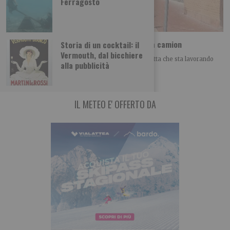
Ferragosto
Parcheggio disabili a Mirafiori occupato da camion
Storia di un cocktail: il
Vermouth, dal bicchiere
Caro direttore, siamo al quartiere Mirafiori. Una ditta che sta lavorando
alla pubblicità
alla ristrutturazione di un appartamento,
IL METEO E' OFFERTO DA