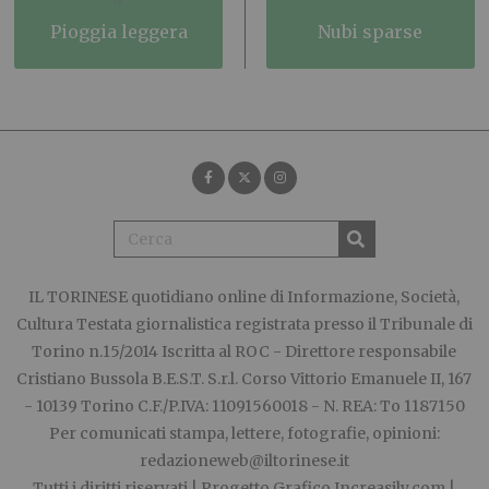
pioggia leggera
nubi sparse
IL TORINESE
quotidiano online di Informazione, Società,
Cultura Testata giornalistica registrata presso il Tribunale di
Torino n.15/2014 Iscritta al ROC - Direttore responsabile
Cristiano Bussola B.E.S.T. S.r.l. Corso Vittorio Emanuele II, 167
- 10139 Torino C.F./P.IVA: 11091560018 - N. REA: To 1187150
Per comunicati stampa, lettere, fotografie, opinioni:
redazioneweb@iltorinese.it
Tutti i diritti riservati | Progetto Grafico
Increasily.com
|