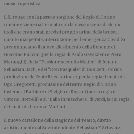
musica operistica.
Il fil rouge con la passata stagione del Regio di Torino
rimane e viene riaffermato con la messinscena di alcuni
titoli che erano stati previsti proprio prima della brusca,
quanto inaspettata, interruzione per l’emergenza Covid. Si
preannunciano il nuovo allestimento della Boheme di
Giacomo Puccini (per la regia di Paolo Gavazzeni e Piero
Maranghi), della “Passione secondo Matteo” di Johann
Sebastian Bach, e del “Don Pasquale” di Donizetti, storica
produzione dell’ente lirico torinese, per la regia firmata da
Ugo Gregoretti; produzione del teatro Regio di Torino
insieme al Barbiere di Siviglia di Rossini (per la regia di
Vittorio Borrelli) e al “Ballo in maschera” di Verdi, la cui regia
è firmata da Lorenzo Mariani.
Il nuovo cartellone della stagione del Teatro, diretto
artisticamente dal Sovrintendente Sebastian F. Schwarz,