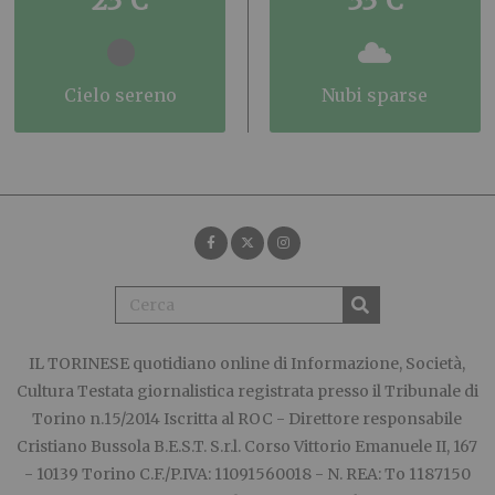
23°C
33°C
cielo sereno
nubi sparse
IL TORINESE
quotidiano online di Informazione, Società,
Cultura Testata giornalistica registrata presso il Tribunale di
Torino n.15/2014 Iscritta al ROC - Direttore responsabile
Cristiano Bussola B.E.S.T. S.r.l. Corso Vittorio Emanuele II, 167
- 10139 Torino C.F./P.IVA: 11091560018 - N. REA: To 1187150