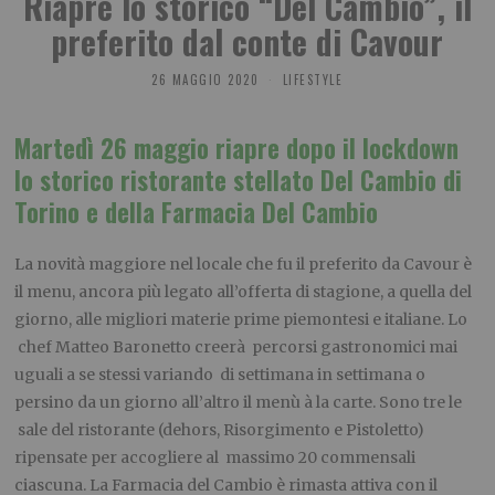
Riapre lo storico “Del Cambio”, il
preferito dal conte di Cavour
26 MAGGIO 2020
LIFESTYLE
Martedì 26 maggio riapre dopo il lockdown
lo storico ristorante stellato Del Cambio di
Torino e della Farmacia Del Cambio
La novità maggiore nel locale che fu il preferito da Cavour è
il menu, ancora più legato all’offerta di stagione, a quella del
giorno, alle migliori materie prime piemontesi e italiane. Lo
chef Matteo Baronetto creerà percorsi gastronomici mai
uguali a se stessi variando di settimana in settimana o
persino da un giorno all’altro il menù à la carte. Sono tre le
sale del ristorante (dehors, Risorgimento e Pistoletto)
ripensate per accogliere al massimo 20 commensali
ciascuna. La Farmacia del Cambio è rimasta attiva con il