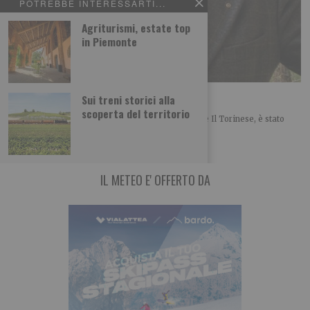
POTREBBE INTERESSARTI...
Agriturismi, estate top
in Piemonte
De Marchi tra i 50 di Radio Cortina
Sui treni storici alla
scoperta del territorio
Il giornalista Gianluigi De Marchi, collaboratore de Il Torinese, è stato
inserito nell’elenco dei 50 personaggi
IL METEO E' OFFERTO DA