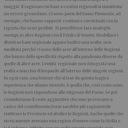
maggio il ragionare in base a confini regionali si manifesta
un errore grossolano. Ci sono paesi del basso Piemonte, ad
esempio, che hanno rapporti continui e ravvicinati con la
Liguria che sono proibiti. Si potrebbero fare analoghi
esempi, in altre Regioni con il Friuli e il Veneto. Modellare i
divieti su base regionale appare inoltre una scelta non
meditata perché ci sono delle aree all’interno delle Regioni
che hanno delle specificità rispetto alla pandemia diverse da
quelle di altre aree. L’entità regionale non fotografa una
realtà a macchia di leopardo all’interno delle singole regioni.
In ogni caso, una lezione che si trae da questa tragica
esperienza che stiamo vivendo, è quella che, così come sono,
le Regioni non rispondono alle esigenze del Paese. Se poi
consideriamo il costo aggiuntivo che esse provocano a
carico del contribuente,forse sarebbe più ragionevole
riattivare la Provincie ed abolire le Regioni. Anche quelle che
storicamente avevano una ragion d’essere come la Sicilia e