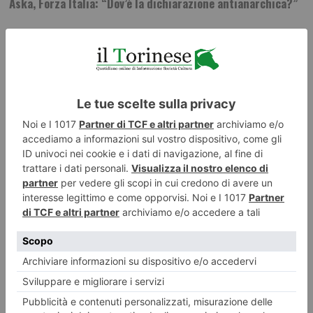
Aska, Forza Italia: “Dov’è la dichiarazione antianarchica?”
ILTORINESE
POST RECENTI
LASCIA UN COMMENTO