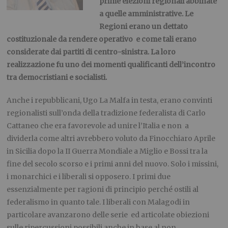
prime elezioni regionali abbinate
a quelle amministrative. Le
Regioni erano un dettato
costituzionale da rendere operativo e come tali erano
considerate dai partiti di centro-sinistra. La loro
realizzazione fu uno dei momenti qualificanti dell’incontro
tra democristiani e socialisti.
Anche i repubblicani, Ugo La Malfa in testa, erano convinti
regionalisti sull’onda della tradizione federalista di Carlo
Cattaneo che era favorevole ad unire l’Italia e non a
dividerla come altri avrebbero voluto da Finocchiaro Aprile
in Sicilia dopo la II Guerra Mondiale a Miglio e Bossi tra la
fine del secolo scorso e i primi anni del nuovo. Solo i missini,
i monarchici e i liberali si opposero. I primi due
essenzialmente per ragioni di principio perché ostili al
federalismo in quanto tale. I liberali con Malagodi in
particolare avanzarono delle serie ed articolate obiezioni
sulle ripercussioni possibili anche in base al non