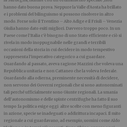
la Sardegna, istituite con un ordinamento speciale ,non
hanno dato buona prova. Neppure la Valle d’Aosta ha brillato
e i problemi del bilinguismo si possono risolvere in altro
modo. Forse solo il Trentino – Alto Adige e il Friuli – Venezia
Giulia hanno dato esiti migliori. Davvero troppo poco. In un
Paese come l’Italia c’è bisogno di uno Stato efficiente e ciò si
rivela in modo inoppugnabile nelle grandi e terribili
occasioni della storia in cui decidere in modo tempestivo
rappresenta l’imperativo categorico a cui guardare.
Guardando al passato, aveva ragione Mazzini che voleva una
Repubblica unitaria e non Cattaneo che la voleva federale.
Guardando alla odierna, preminente necessità di decidere,
non servono dei Governi regionali che si sono autonominati
tali perché ufficialmente sono Giunte regionali. La smania
dell’autonomismo e delle spinte centrifughe ha fatto il suo
tempo :la politica esige oggi altre scelte con meno figuranti
in azione, specie se inadeguati o addirittura incapaci. Il mito
regionale a cui guardavano, ad esempio, uomini come Aldo