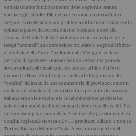
entusiasmante funzionamento delle Regioni a Statuto
speciale già istituite. Bilanciare le competenze tra Stato e
Regioni si rivelò subito un problema difficile da risolvere e la
spinta negativa del secessionismo bossiano portò alla
riforma del titolo V della Costituzione che creò di per sé ,in
tempi “normali”, un contenzioso tra Stato e Regioni affidato
al giudizio della Corte Costituzionale. Malagodi vedeva il
pericolo di spezzare il Paese che non aveva una grande
storia unitaria alle spalle,ma era ancora afflitto dal forte
divario tra Nord e Sud. Inoltre, vedeva le Regioni con dei
“confini” delineati da una sommatoria di province,come un
qualcosa di obsoleto. La vera struttura portante della storia
italiana erano le Province la cui eliminazione parziale ha
solo creato nuovi problemi senza risolvere quelli vecchi. Per
fare un esempio, ci sono delle Province che gravitano oltre i
confini regionali: Novara e il VCO gravita su Milano e non su
Torino, Biella su Milano e Pavia, Alessandria e parte della