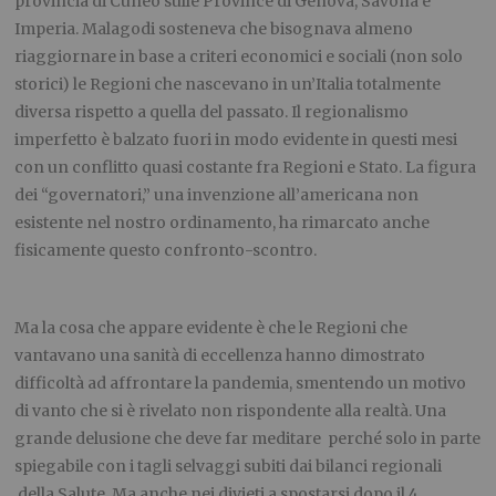
provincia di Cuneo sulle Province di Genova, Savona e
Imperia. Malagodi sosteneva che bisognava almeno
riaggiornare in base a criteri economici e sociali (non solo
storici) le Regioni che nascevano in un’Italia totalmente
diversa rispetto a quella del passato. Il regionalismo
imperfetto è balzato fuori in modo evidente in questi mesi
con un conflitto quasi costante fra Regioni e Stato. La figura
dei “governatori,” una invenzione all’americana non
esistente nel nostro ordinamento, ha rimarcato anche
fisicamente questo confronto-scontro.
.
Ma la cosa che appare evidente è che le Regioni che
vantavano una sanità di eccellenza hanno dimostrato
difficoltà ad affrontare la pandemia, smentendo un motivo
di vanto che si è rivelato non rispondente alla realtà. Una
grande delusione che deve far meditare perché solo in parte
spiegabile con i tagli selvaggi subiti dai bilanci regionali
della Salute. Ma anche nei divieti a spostarsi dopo il 4