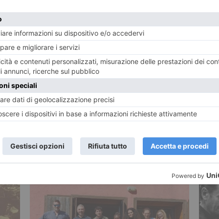
TWITTER
WHATSAPP
CORONAVIRUS
CULTURA
SOCIETÀ
POTREBBE INTERESSARTI...