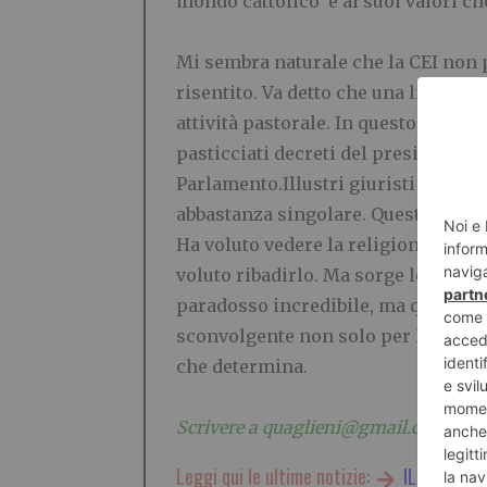
mondo cattolico e ai suoi valori c
.
Mi sembra naturale che la CEI non p
risentito. Va detto che una libera Ch
attività pastorale. In questo caso va
pasticciati decreti del presidente 
Parlamento.Illustri giuristi hanno 
abbastanza singolare. Questo Papa, f
Ha voluto vedere la religione come
voluto ribadirlo. Ma sorge legittimo
paradosso incredibile, ma qualche 
sconvolgente non solo per la morte
che determina.
.
Scrivere a quaglieni@gmail.com
Leggi qui le ultime notizie:
IL TORINES