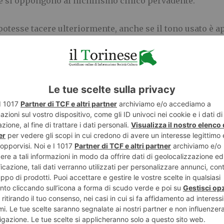
he si oppongono al nichilismo cinico pervadente.
otesse tacere ulteriormente, anche se il tono usato è a
iesa in un libero Stato debba poter esercitare, pur con tu
 detto che sorge qualche dubbio sul fatto che viviamo in 
del Consiglio hanno leso principi costituzionali e hanno 
lanciato l’allarme. La smentita del documento della CEI
in dall’inizio, ha dimostrato di non voler essere cleric
 qualcosa di molto vicino ai problemi concreti dell’ uo
 il dubbio se anche il Papa non dia la dovuta rilevanza a
sospetto diventa legittimo. Certo la pandemia si sta ri
 e le sofferenze che semina, i drammi economici e soci
E