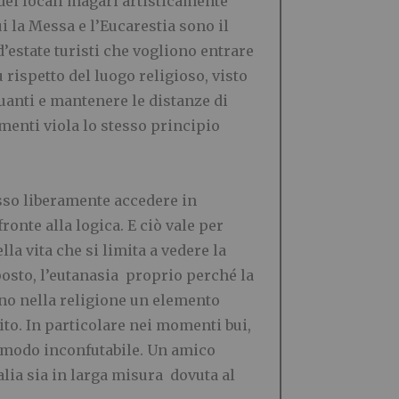
 dei locali magari artisticamente
i la Messa e l’Eucarestia sono il
estate turisti che vogliono entrare
rispetto del luogo religioso, visto
uanti e mantenere le distanze di
menti viola lo stesso principio
sso liberamente accedere in
ronte alla logica. E ciò vale per
la vita che si limita a vedere la
osto, l’eutanasia proprio perché la
ano nella religione un elemento
to. In particolare nei momenti bui,
in modo inconfutabile. Un amico
alia sia in larga misura dovuta al