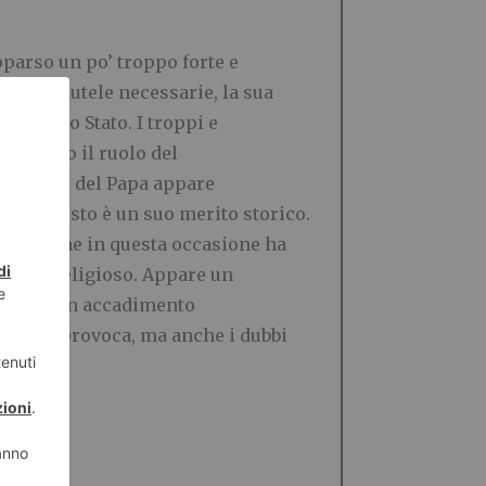
pparso un po’ troppo forte e
tte le cautele necessarie, la sua
un libero Stato. I troppi e
svuotato il ruolo del
 da parte del Papa appare
ale e questo è un suo merito storico.
mo e anche in questa occasione ha
l fatto religioso. Appare un
velando un accadimento
ali che provoca, ma anche i dubbi