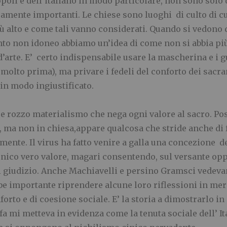
opoli e dell’italiano in modo particolare, non sono solo
icamente importanti. Le chiese sono luoghi di culto di cu
alto e come tali vanno considerati. Quando si vedono d’
nto non idoneo abbiamo un’idea di come non si abbia più 
arte. E’ certo indispensabile usare la mascherina e i g
 molto prima), ma privare i fedeli del conforto dei sacra
 in modo ingiustificato.
 e rozzo materialismo che nega ogni valore al sacro. Po
e, ma non in chiesa,appare qualcosa che stride anche di f
mente. Il virus ha fatto venire a galla una concezione del
unico vero valore, magari consentendo, sul versante opp
 di giudizio. Anche Machiavelli e persino Gramsci vedev
e importante riprendere alcune loro riflessioni in meri
forto e di coesione sociale. E’ la storia a dimostrarlo 
fa mi metteva in evidenza come la tenuta sociale dell’ It