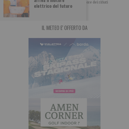
arriva il motore
Iren Ambiente consolida il posizionamento nel settore dei rifiuti
elettrico del futuro
acquistando il 66% di ETAmbiente società attiva
IL METEO E' OFFERTO DA