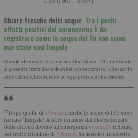
20 APRILE 2020
LIFESTYLE
Chiare fresche dolci acque
Tra i pochi
effetti positivi del coronavirus è da
registrare come le acque del Po non siano
mai state così limpide
Complici le industrie ferme per il lockdown, il Grande fiume
si presenta cristallino e di un bel colore azzurro. Gli scarichi
delle aziende, infatti, sono ad oggi pressoché inesistenti.
??Dopo quelle di
#Venezia
, anche le acque del Po sono
tornate ‘limpide’. A oltre un mese dal blocco forzato
delle attività dovuto all’emergenza
#Covid19
, il fiume,
nel tratto cittadino di
#Torino
, ha assunto un aspetto