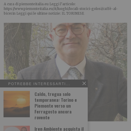
A cura di piemonteitalia.eu Leggi l’articolo:
https://www.piemonteitalia.eu/it/luoghi/locali-storici-golosi/caffè-al-
bicerin Leggi qui le ultime notizie: IL TORINESE
POTREBBE INTERESSARTI...
Caldo, tregua solo
temporanea: Torino e
Piemonte verso un
Ferragosto ancora
rovente
De Marchi tra i 50 di Radio Cortina
Iren Ambiente acquista il