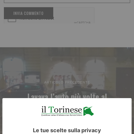
ARTICOLO PRECEDENTE
Lavava l’auto più volte al
giorno lontano da casa,
multato dalla GdF