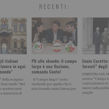
RECENTI:
li italiani
PD allo sbando: il campo
Ennio Caretto:
 lavoro in ogni
largo è una finzione,
furenti” degli
 mondo”
comanda Conte!
FINESTRA SUL 
nostro “Campo l
° della sciagura
Il “campo largo” si sta
centrosinistra si l
 Marcinelle “Nel
rivelando per quello che è:
nuovo sulla politi
o anniversario
una formula vuota, buona per
meglio
ra mineraria di