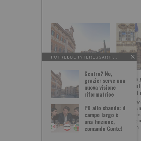
POTREBBE INTERESSARTI...
Centro? No,
Centro? No, grazie:
“Onorare g
grazie: serve una
serve una nuova visione
caduti sul
nuova visione
riformatrice
parte del
riformatrice
POLITICA Leggi l’articolo su
Nicco nel 70
PD allo sbando: il
L’identità: Centro? No, grazie:
mineraria di
campo largo è
serve una nuova visione
settantesim
una finzione,
riformatrice Leggi qui le
della sciagu
Marcinelle,
comanda Conte!