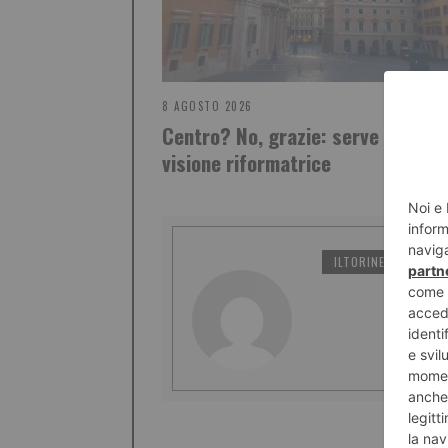
8 AGOSTO 2026
Centro? No, grazie: serve una nu
visione riformatrice
ILTORINESE
PO