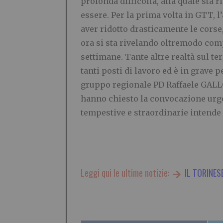
profonda difficoltà, alla quale sta 
essere. Per la prima volta in GTT, 
aver ridotto drasticamente le corse,
ora si sta rivelando oltremodo comp
settimane. Tante altre realtà sul t
tanti posti di lavoro ed è in grave 
gruppo regionale PD Raffaele GALL
hanno chiesto la convocazione urge
tempestive e straordinarie intende a
Leggi qui le ultime notizie:
IL TORINES