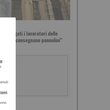
STO 2026
Non pagati i lavoratori delle
nde che consegnano pannolini”