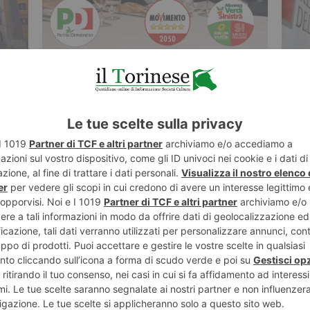
7 AGOSTO 2026
7 AGO
ova
PD allo sbando: il campo largo è una
Pd: “
finzione, comanda Conte!
azie
ST RECENTI