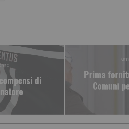
ART
ENTE
Prima fornit
 compensi di
Comuni pe
enatore