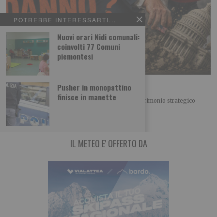
POTREBBE INTERESSARTI...
Nuovi orari Nidi comunali:
coinvolti 77 Comuni
piemontesi
Chi dice Donald dice Danno?
Pusher in monopattino
finisce in manette
IL PUNTASPILLI di Luca Martina Il principale patrimonio strategico
degli Stati Uniti non sono certo
IL METEO E' OFFERTO DA