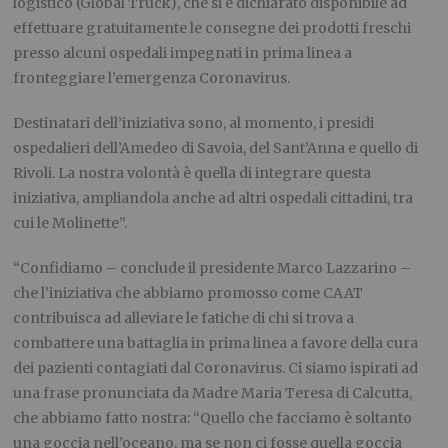
logistico (Global Truck), che si è dichiarato disponibile ad
effettuare gratuitamente le consegne dei prodotti freschi
presso alcuni ospedali impegnati in prima linea a
fronteggiare l’emergenza Coronavirus.
Destinatari dell’iniziativa sono, al momento, i presidi
ospedalieri dell’Amedeo di Savoia, del Sant’Anna e quello di
Rivoli. La nostra volontà è quella di integrare questa
iniziativa, ampliandola anche ad altri ospedali cittadini, tra
cui le Molinette”.
“Confidiamo – conclude il presidente Marco Lazzarino –
che l’iniziativa che abbiamo promosso come CAAT
contribuisca ad alleviare le fatiche di chi si trova a
combattere una battaglia in prima linea a favore della cura
dei pazienti contagiati dal Coronavirus. Ci siamo ispirati ad
una frase pronunciata da Madre Maria Teresa di Calcutta,
che abbiamo fatto nostra: “Quello che facciamo è soltanto
una goccia nell’oceano, ma se non ci fosse quella goccia