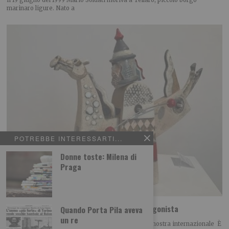
marinaro ligure. Nato a
POTREBBE INTERESSARTI...
Donne toste: Milena di
Praga
La Ceramica di Castellamonte torna protagonista
Quando Porta Pila aveva
un re
È giunta alla sua sessantacinquesima edizione la mostra internazionale È