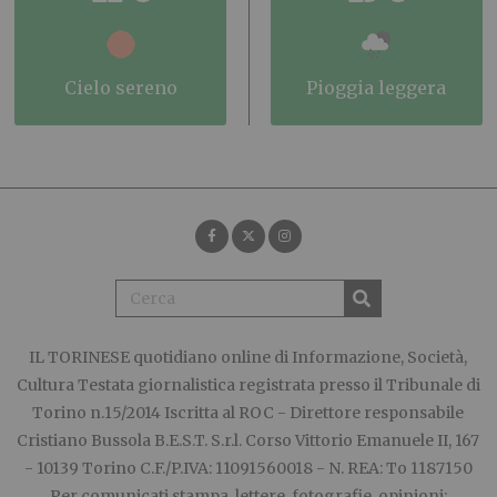
cielo sereno
pioggia leggera
IL TORINESE
quotidiano online di Informazione, Società,
Cultura Testata giornalistica registrata presso il Tribunale di
Torino n.15/2014 Iscritta al ROC - Direttore responsabile
Cristiano Bussola B.E.S.T. S.r.l. Corso Vittorio Emanuele II, 167
- 10139 Torino C.F./P.IVA: 11091560018 - N. REA: To 1187150
Per comunicati stampa, lettere, fotografie, opinioni: