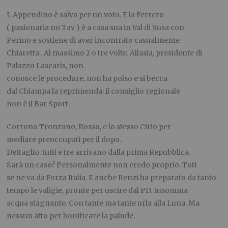
L Appendino è salva per un voto. E la Ferrero
( pasionaria no Tav ) è a casa sua in Val di Susa con
Perino e sostiene di aver incontrato casualmente
Chiaretta . Al massimo 2 o tre volte. Allasia, presidente di
Palazzo Lascaris, non
conosce le procedure, non ha polso e si becca
dal Chiampa la reprimenda: il consiglio regionale
non è il Bar Sport.
Corrono Tronzano, Rosso, e lo stesso Cirio per
mediare preoccupati per il dopo.
Dettaglio: tutti e tre arrivano dalla prima Repubblica.
Sarà un caso? Personalmente non credo proprio. Toti
se ne va da Forza Italia. E anche Renzi ha preparato da tanto
tempo le valigie, pronte per uscire dal PD. Insomma
acqua stagnante. Con tante ma tante urla alla Luna. Ma
nessun atto per bonificare la palude.