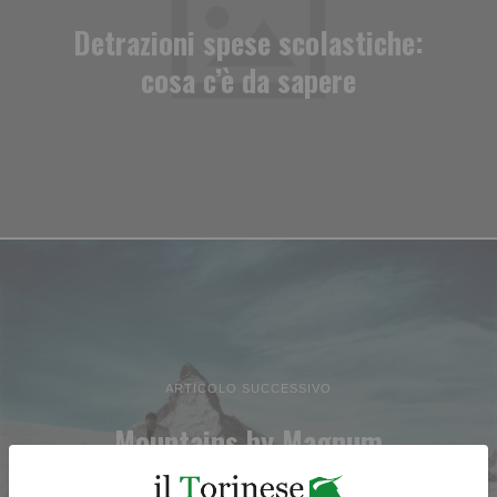
Detrazioni spese scolastiche:
cosa c’è da sapere
ARTICOLO SUCCESSIVO
Mountains by Magnum
Photographers