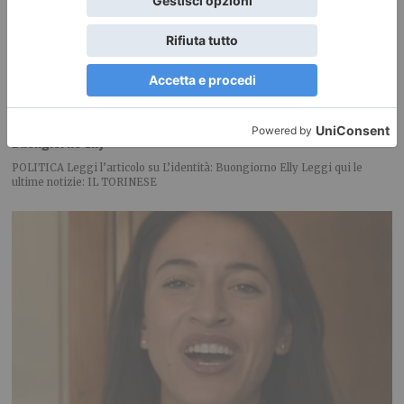
Buongiorno Elly
POLITICA Leggi l’articolo su L’identità: Buongiorno Elly Leggi qui le
ultime notizie: IL TORINESE