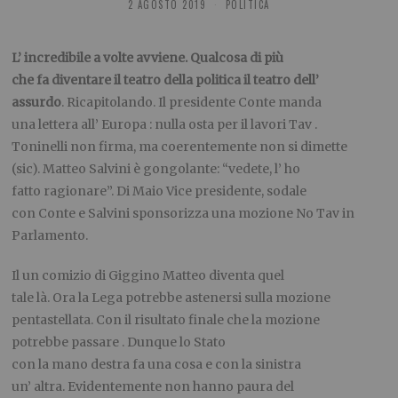
2 AGOSTO 2019
POLITICA
L’ incredibile a volte avviene. Qualcosa di più
che fa diventare il teatro della politica il teatro dell’
assurdo
. Ricapitolando. Il presidente Conte manda
una lettera all’ Europa : nulla osta per il lavori Tav .
Toninelli non firma, ma coerentemente non si dimette
(sic). Matteo Salvini è gongolante: “vedete, l’ ho
fatto ragionare”. Di Maio Vice presidente, sodale
con Conte e Salvini sponsorizza una mozione No Tav in
Parlamento.
Il un comizio di Giggino Matteo diventa quel
tale là. Ora la Lega potrebbe astenersi sulla mozione
pentastellata. Con il risultato finale che la mozione
potrebbe passare . Dunque lo Stato
con la mano destra fa una cosa e con la sinistra
un’ altra. Evidentemente non hanno paura del