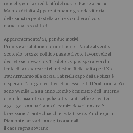
ridicolo, con la credibilità del nostro Paese a picco.
Ma non è finita. Apparentemente grande vittoria
della sinistra pentastellata che sbandiera il voto
come una loro vittoria.
Apparentemente? Sì, per due motivi.
Primo: è assolutamente ininfluente. Parole al vento.
Secondo, prezzo politico pagato il voto favorevole al
decreto sicurezza bis. Tradotto: si può sparare a chi
tenta di far sbarcare i clandestini. Bella botta per i No
Tav. Arriviamo alla ciccia. Gabrielli capo della Polizia è
disperato. L’ organico dovrebbe essere di 119mila unità . Ora
sono 99mila. Da un anno Rambo è ministro dell’ Interno
e non ha assunto un poliziotto. Tanti selfie e Twitter
a go- go. Non parliamo di comizi dove il nostro è
bravissimo. Tante chiacchiere, fatti zero. Anche qui in
Piemonte nei vari consigli comunali
il caos regna sovrano.