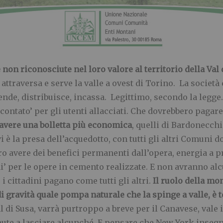
non riconosciute nel loro valore al territorio della Val 
attraversa e serve la valle a ovest di Torino. La società 
ende, distribuisce, incassa. Legittimo, secondo la legg
ontato’ per gli utenti allacciati. Che dovrebbero pagare
 avere una bolletta più economica
, quelli di Bardonecch
è la presa dell’acquedotto, con tutti gli altri Comuni d
ro avere dei benefici permanenti dall’opera, energia a pr
per le opere in cemento realizzate. E non avranno alcu
i cittadini pagano come tutti gli altri.
Il ruolo della mo
a di gravità quale pompa naturale che la spinge a valle, 
 di Susa, varrà purtroppo a breve per il Canavese, vale in
nute a lasciare alcunché. E pensare che New York inseg