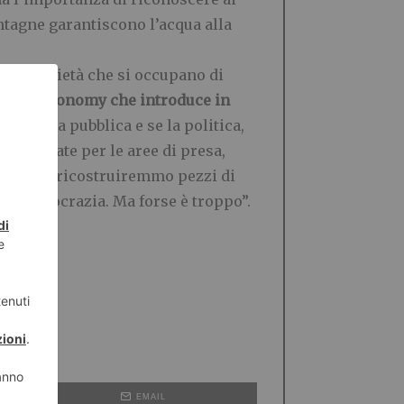
ntagne garantiscono l’acqua alla
ti, le società che si occupano di
a green economy che introduce in
di acqua pubblica e se la politica,
e agevolate per le aree di presa,
onsuma – ricostruiremmo pezzi di
ssa Democrazia. Ma forse è troppo”.
EMAIL