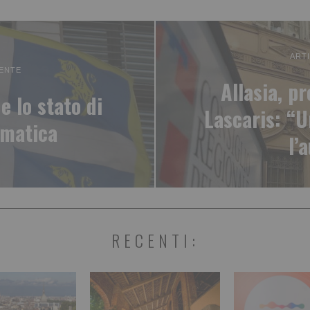
ART
ENTE
Allasia, p
e lo stato di
Lascaris: “
imatica
l’
RECENTI: