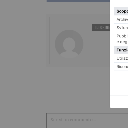
ILTORINESE
PO