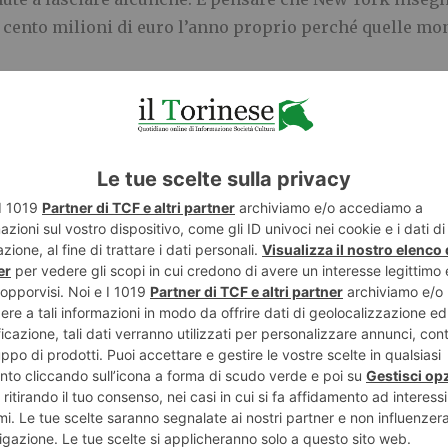
a cento milioni di euro l’anno proprio perché quelle mo
 dovuto, alle società. Acque e forza di gravità sono per tut
. Totalmente
ignorato l’articolo della legge 221-2015 sull
sistemici’
. Se la si smettesse di parlare ideologicamente 
ero questi temi – remunerazione degli investimenti, tariff
-ambientali, rapporto tra chi produce, custodisce e c
 ridefinendo anche cosa sono margini, territori e la ste
nale Uncem
E
TWITTER
WHATSAPP