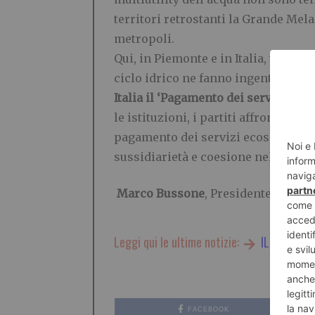
territori retrostanti la Grande Mel
metropoli.
Qui, in Piemonte e in Italia, tutto è
ciclo idrico ne fanno ingenti utili
Italia il ‘Pagamento dei servizi eco
le istituzioni, i partiti affrontass
pagamento dei servizi ecosistemici
sussidiarietà e coesione nel Paese,
Marco Bussone
, Presidente nazio
Leggi qui le ultime notizie:
IL TORINES
FACEBOOK