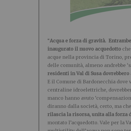
“
Acqua e forza di gravità.
Entrambe 
inaugurato il nuovo acquedotto
che 
acque nella provincia di Torino, pr
delle comunità, almeno andrebbe ‘sc
residenti in Val di Susa dovrebbero
E il Comune di Bardonecchia dove vi 
centraline idroelettriche, dovrebbe
manco hanno avuto ‘compensazioni’ 
diranno dalla società, certo, ma che 
rilascia la risorsa, unita alla forz
montato l’acquedotto. Vale per la Val
multiutility dell’acqua non sono te