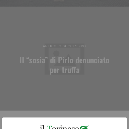
ARTICOLO SUCCESSIVO
Il “sosia” di Pirlo denunciato
per truffa