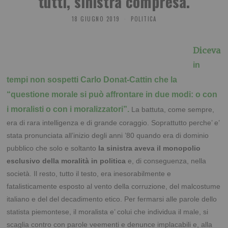
tutti, sinistra compresa.
18 GIUGNO 2019
POLITICA
Diceva
in
tempi non sospetti Carlo Donat-Cattin che la
“questione morale si può affrontare in due modi: o con
i moralisti o con i moralizzatori”.
La battuta, come sempre,
era di rara intelligenza e di grande coraggio. Soprattutto perche’ e’
stata pronunciata all’inizio degli anni ’80 quando era di dominio
pubblico che solo e soltanto
la sinistra aveva il monopolio
esclusivo della moralità in politica
e, di conseguenza, nella
società. Il resto, tutto il testo, era inesorabilmente e
fatalisticamente esposto al vento della corruzione, del malcostume
italiano e del del decadimento etico. Per fermarsi alle parole dello
statista piemontese, il moralista e’ colui che individua il male, si
scaglia contro con parole veementi e denunce implacabili e, alla