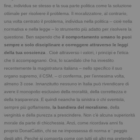
fine, individua se stesso e la sua parte politica come la soluzione
ottimale per risolvere il problema. Il moralizzatore, al contrario,
una volta centrato il problema, individua nella politica – cioè nella
normativa e nella legge – lo strumento più adatto per risolvere la
questione. Ben sapendo che
il comportamento umano lo puoi
sempre e solo disciplinare e correggere attraverso le leggi
della tua coscienza
. Cioè attraverso i valori, i principi e l’etica
che ti accompagnano. Ora, lo scandalo che ha investito
recentemente la magistratura italiana – nello specifico il suo
organo supremo, il CSM, – ci conferma, per l’ennesima volta,
almeno 3 cose. Innanzitutto nessuno in Italia può rivendicare di
avere il monopolio esclusivo della moralità, della correttezza e
della trasparenza. E quindi neanche la sinistra o chi sventola,
sempre più goffamente,
la bandiera del moralismo
, della
verginità e della purezza a prescindere. Non c’è alcuna superiorità
morale da parte di chicchessia. Anzi, come ricordava anni fa
proprio DonatCattin, chi se ne impossessa di norma e ‘ peggio
degli altri. Perché si comporta come con tutti gli altri ma pretende,