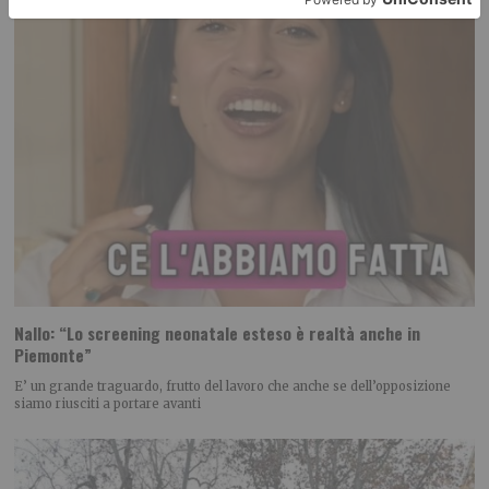
Nallo: “Lo screening neonatale esteso è realtà anche in
Piemonte”
E’ un grande traguardo, frutto del lavoro che anche se dell’opposizione
siamo riusciti a portare avanti