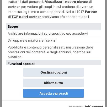
Buongiorno Elly
POLITICA Leggi l’articolo su L’identità: Buongiorno Elly Leggi qui le
ultime notizie: IL TORINESE