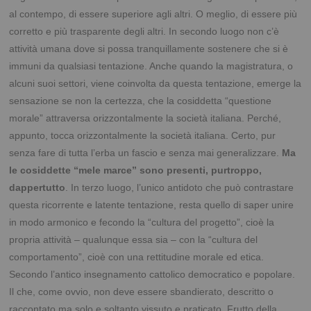
al contempo, di essere superiore agli altri. O meglio, di essere più
corretto e più trasparente degli altri. In secondo luogo non c’è
attività umana dove si possa tranquillamente sostenere che si è
immuni da qualsiasi tentazione. Anche quando la magistratura, o
alcuni suoi settori, viene coinvolta da questa tentazione, emerge la
sensazione se non la certezza, che la cosiddetta “questione
morale” attraversa orizzontalmente la società italiana. Perché,
appunto, tocca orizzontalmente la società italiana. Certo, pur
senza fare di tutta l’erba un fascio e senza mai generalizzare.
Ma
le cosiddette “mele marce” sono presenti, purtroppo,
dappertutto
. In terzo luogo, l’unico antidoto che può contrastare
questa ricorrente e latente tentazione, resta quello di saper unire
in modo armonico e fecondo la “cultura del progetto”, cioè la
propria attività – qualunque essa sia – con la “cultura del
comportamento”, cioè con una rettitudine morale ed etica.
Secondo l’antico insegnamento cattolico democratico e popolare.
Il che, come ovvio, non deve essere sbandierato, descritto o
raccontato ma solo e soltanto vissuto e praticato. Frutto della