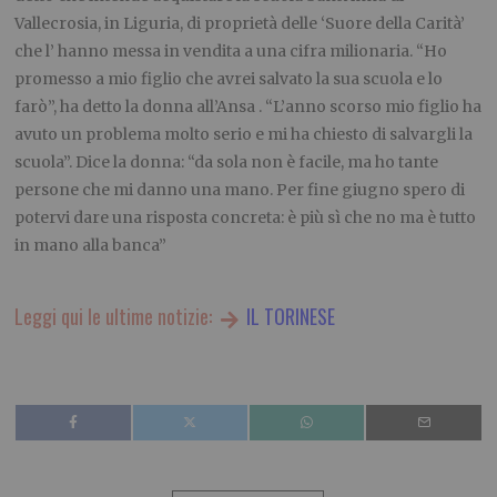
Vallecrosia, in Liguria, di proprietà delle ‘Suore della Carità’
che l’ hanno messa in vendita a una cifra milionaria. “Ho
promesso a mio figlio che avrei salvato la sua scuola e lo
farò”, ha detto la donna all’Ansa . “L’anno scorso mio figlio ha
avuto un problema molto serio e mi ha chiesto di salvargli la
scuola”. Dice la donna: “da sola non è facile, ma ho tante
persone che mi danno una mano. Per fine giugno spero di
potervi dare una risposta concreta: è più sì che no ma è tutto
in mano alla banca”
Leggi qui le ultime notizie:
IL TORINESE