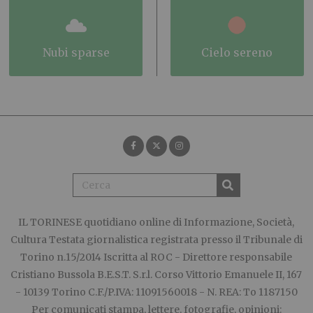
nubi sparse
cielo sereno
IL TORINESE
quotidiano online di Informazione, Società,
Cultura Testata giornalistica registrata presso il Tribunale di
Torino n.15/2014 Iscritta al ROC - Direttore responsabile
Cristiano Bussola B.E.S.T. S.r.l. Corso Vittorio Emanuele II, 167
- 10139 Torino C.F./P.IVA: 11091560018 - N. REA: To 1187150
Per comunicati stampa, lettere, fotografie, opinioni: