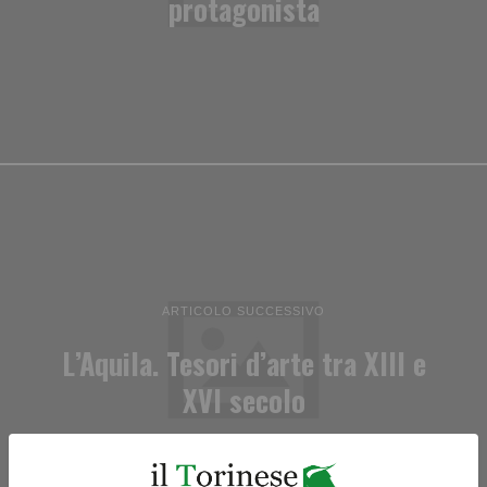
protagonista
ARTICOLO SUCCESSIVO
L’Aquila. Tesori d’arte tra XIII e
XVI secolo