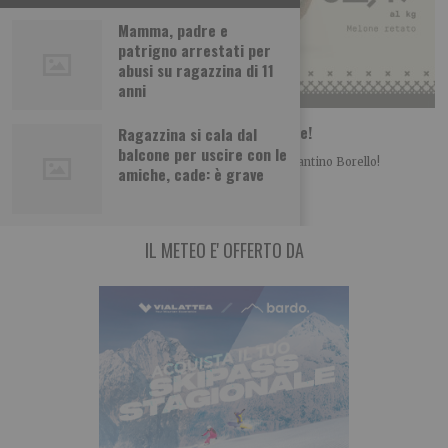
Mamma, padre e
patrigno arrestati per
abusi su ragazzina di 11
anni
Borello supermercati: ecco le nuove offerte!
Ragazzina si cala dal
balcone per uscire con le
Informazione promozionale È arrivato il nuovo volantino Borello!
amiche, cade: è grave
Approfitta delle offerte fino al 1 luglio e
IL METEO E' OFFERTO DA