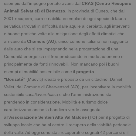
esempio dall’impegno portato avanti dal
CRAS (Centro Recupero
Animali Selvatici) di Bernezzo
, in provincia di Cuneo, che dal
2001 recupera, cura e riabilita esemplari di ogni specie di fauna
selvatica ritrovati in difficoltà dalle aquile ai cerbiatti, agli interventi
e buone pratiche volte alla mitigazione degli effetti climatici che
arrivano da
Chamois (AO)
, unico comune italiano non raggiunto
dalle auto che si sta impegnando nella progettazione di una
Comunità energetica oil free producendo in modo autonomo e
principalmente da fonti rinnovabili. Non mancano poi i buoni
esempi di mobilità sostenibile come il
progetto
“Bouzaté”
(Muoviti) ideato e proposto da un cittadino, Daniel
Vallet, del Comune di Charvensod (AO), per incentivare la mobilità
sostenibile casa/lavoro/casa e che l’amministrazione sta
prendendo in considerazione. Mobilità e turismo dolce
caratterizzano anche la bandiera verde assegnata
all’
Associazione Sentieri Alta Val Malone (TO)
per il progetto di
sviluppo locale che ha al centro il recupero della viabilità pedonale
della valle. Ad oggi sono stati recuperati e segnati 42 percorsi e il