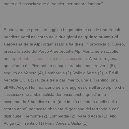
motto dell’associazione è “sentieri per andare lontano”.
Storie virtuose premiate oggi da Legambiente con le tradizionali
bandiere verdi nel corso della due giorni del
quinto summit di
Carovana delle Alpi
organizzato a
Valdieri
, in provincia di Cuneo,
presso la sede del Parco Aree protette Alpi Marittime e raccolte
nel
report pubblicato sul sito dell’associazione
. A livello regionale,
quest’anno è il Piemonte a conquistare più bandiere verdi (5),
seguito da Veneto (4), Lombardia (2), Valle d’Aosta (2), e Friuli
Venezia Giulia (2) tutte e tre a pari merito, una al Trentino, una
all’Alto Adige. Non mancano però le aggressioni all’arco alpino che
l’associazione ambientalista denuncia anche quest’anno
assegnando 8 bandiere nere (due in più rispetto a quelle dello
scorso anno) per scelte obsolete di gestione del territorio e così
distribuite: Piemonte (2), Lombardia (2), Valle d’Aosta (1), Alto
Adige (1), Trentino (1) Friuli Venezia Giulia (1).