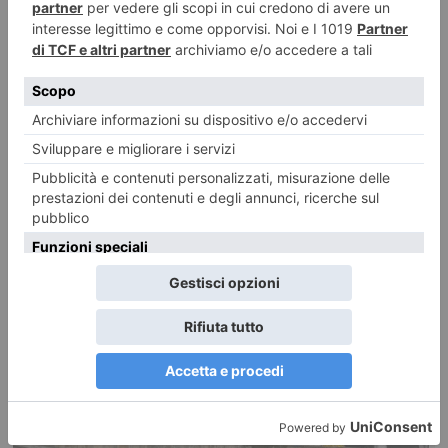
Foto dei lettori: Vedute del/dal Rocciamelone
Ecco le foto di un ciclo di Dipinti Murali realizzati da Silvia Marchionne e
da Gianluca