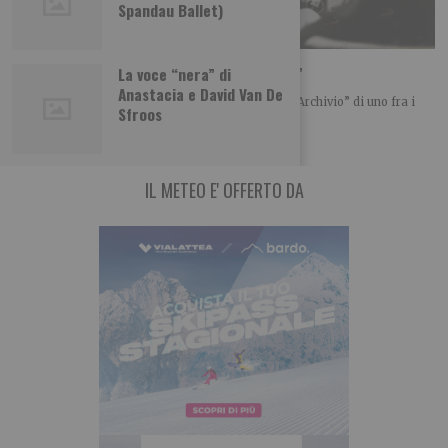
Spandau Ballet)
“Mario Dondero. Inediti”. Al “Forte di Bard”
La voce “nera” di
Anastacia e David Van De
Le fotografie inedite, in bianco e nero, tratte dall’“Archivio” di uno fra i
Sfroos
massimi fotografi e
IL METEO E' OFFERTO DA