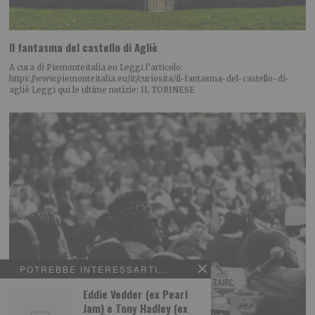
Il fantasma del castello di Agliè
A cura di Piemonteitalia.eu Leggi l’articolo:
https://www.piemonteitalia.eu/it/curiosita/il-fantasma-del-castello-di-
agliè Leggi qui le ultime notizie: IL TORINESE
POTREBBE INTERESSARTI...
Eddie Vedder (ex Pearl
Jam) e Tony Hadley (ex