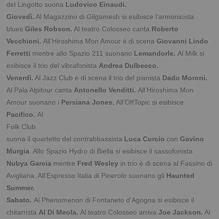
del Lingotto suona
Ludovico Einaudi.
Giovedì.
Al Magazzino di Gilgamesh si esibisce l’armonicista
blues
Giles Robson.
Al teatro Colosseo canta
Roberto
Vecchioni.
All’Hiroshima Mon Amour è di scena
Giovanni Lindo
Ferretti
mentre allo Spazio 211 suonano
Lemandorle.
Al Milk si
esibisce il trio del vibrafonista
Andrea Dulbecco.
Venerdì.
Al Jazz Club è di scena il trio del pianista
Dado Moroni.
Al Pala Alpitour canta
Antonello Venditti.
All’Hiroshima Mon
Amour suonano i
Persiana Jones.
All’OffTopic si esibisce
Pacifico.
Al
Folk Club
suona il quartetto del contrabbassista
Luca Curcio
con
Gavino
Murgia
. Allo Spazio Hydro di Biella si esibisce il sassofonista
Nubya Garcia
mentre
Fred Wesley
in trio è di scena al Fassino di
Avigliana. All’Espresso Italia di Pinerolo suonano gli
Haunted
Summer.
Sabato.
Al Phenomenon di Fontaneto d’Agogna si esibisce il
chitarrista
Al Di Meola.
Al teatro Colosseo arriva
Joe Jackson.
Al