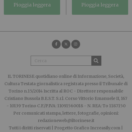
pioggia leggera
pioggia leggera
IL TORINESE
quotidiano online di Informazione, Società,
Cultura Testata giornalistica registrata presso il Tribunale di
Torino n.15/2014 Iscritta al ROC - Direttore responsabile
Cristiano Bussola B.E.S.T. S.r.l. Corso Vittorio Emanuele II, 167
- 10139 Torino C.F./P.IVA: 11091560018 - N. REA: To 1187150
Per comunicati stampa, lettere, fotografie, opinioni:
redazioneweb@iltorinese.it
Tutti i diritti riservati | Progetto Grafico
Increasily.com
|