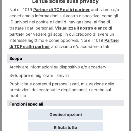
“Villa Morlini”
Il povero Sparagnetti, che di nome faceva Gaudenzio, sacrestano pio e
devoto di San Rocco, inorridì